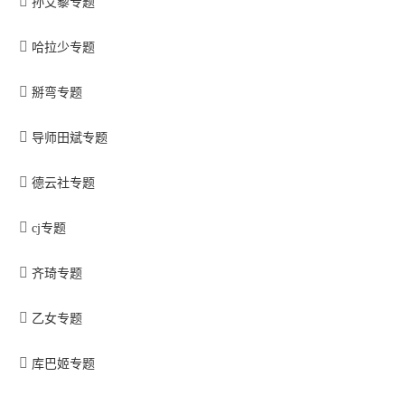
孙艾藜专题
哈拉少专题
掰弯专题
导师田斌专题
德云社专题
cj专题
齐琦专题
乙女专题
库巴姬专题