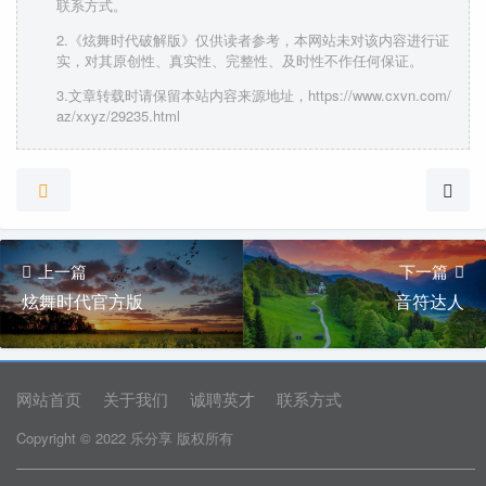
联系方式。
2.《炫舞时代破解版》仅供读者参考，本网站未对该内容进行证
实，对其原创性、真实性、完整性、及时性不作任何保证。
3.文章转载时请保留本站内容来源地址，https://www.cxvn.com/
az/xxyz/29235.html
上一篇
下一篇
炫舞时代官方版
音符达人
网站首页
关于我们
诚聘英才
联系方式
Copyright © 2022 乐分享 版权所有