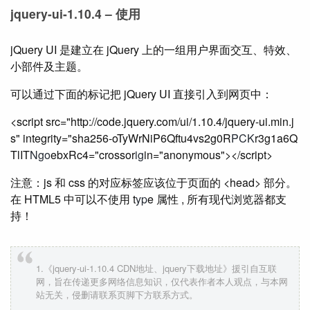
jquery-ui-1.10.4 – 使用
jQuery UI 是建立在 jQuery 上的一组用户界面交互、特效、
小部件及主题。
可以通过下面的标记把 jQuery UI 直接引入到网页中：
<script src="http://code.jquery.com/ui/1.10.4/jquery-ui.min.j
s" integrity="sha256-oTyWrNiP6Qftu4vs2g0R
PC
K
r3g1a6Q
TlIT
Ngo
ebxRc4="crossor
ig
in="anonymous"></script>
注意：js 和 css 的对应标签应该位于页面的 <head> 部分。
在 HTML5 中可以不使用 t
yp
e 属性 , 所有现代浏览器都支
持！
1.《jquery-ui-1.10.4 CDN地址、jquery下载地址》援引自互联
网，旨在传递更多网络信息知识，仅代表作者本人观点，与本网
站无关，侵删请联系页脚下方联系方式。