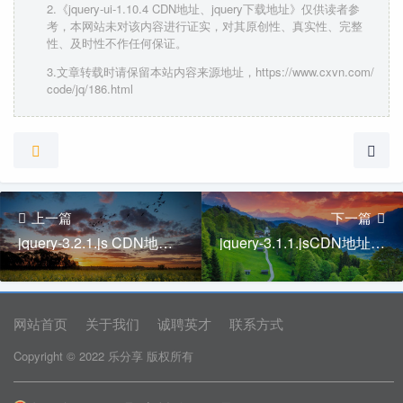
2.《jquery-ui-1.10.4 CDN地址、jquery下载地址》仅供读者参
考，本网站未对该内容进行证实，对其原创性、真实性、完整
性、及时性不作任何保证。
3.文章转载时请保留本站内容来源地址，https://www.cxvn.com/
code/jq/186.html
上一篇
下一篇
jquery-3.2.1.js CDN地址、jquery下载地址
jquery-3.1.1.jsCDN地址、jquery下载地址
网站首页
关于我们
诚聘英才
联系方式
Copyright © 2022 乐分享 版权所有