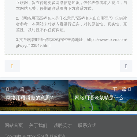
互联网，旨在传递更多网络信息知识，仅代表作者本人观点，与
本网站无关，侵删请联系页脚下方联系方式。
2.《网络用语高桥名人是什么意思?高桥名人出自哪里?》仅供读
者参考，本网站未对该内容进行证实，对其原创性、真实性、完
整性、及时性不作任何保证。
3.文章转载时请保留本站内容来源地址，https://www.cxvn.com/
gl/sygl/133549.html
上一篇
下一篇
网络用语骄傲的意思?骄傲出自哪里?
网络用语老鼠精是什么意思?老鼠精出自哪里?
网站首页
关于我们
诚聘英才
联系方式
Copyright © 2022 乐分享 版权所有