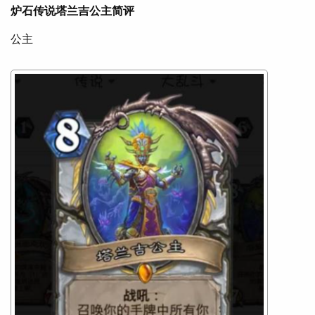
炉石传说塔兰吉公主简评
公主