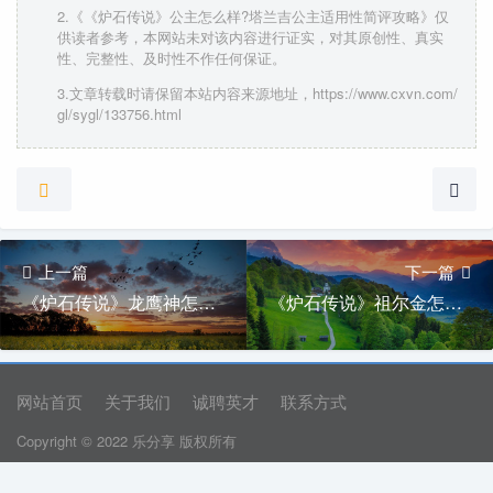
2.《《炉石传说》公主怎么样?塔兰吉公主适用性简评攻略》仅
供读者参考，本网站未对该内容进行证实，对其原创性、真实
性、完整性、及时性不作任何保证。
3.文章转载时请保留本站内容来源地址，https://www.cxvn.com/
gl/sygl/133756.html
上一篇
下一篇
《炉石传说》龙鹰神怎么样?加亚莱龙鹰之神适用性简评攻略
《炉石传说》祖尔金怎么样?祖尔金适用性简评攻略
网站首页
关于我们
诚聘英才
联系方式
Copyright © 2022 乐分享 版权所有