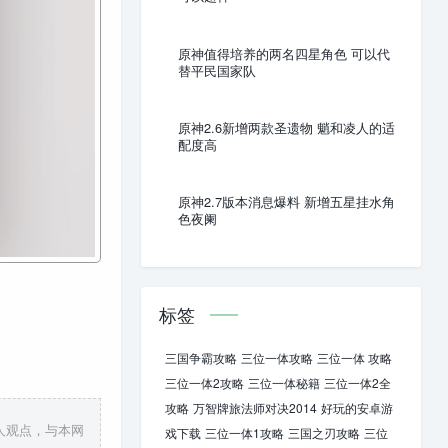
原神值得培养的两名四星角色 可以代
替平民国家队
原神2.6新增两款圣遗物 魈和凌人的适
配度高
原神2.7版本消息爆料 新增五星挂水角
色夜阑
标签
三国争霸攻略
三位一体攻略
三位一体 攻略
三位一体2攻略
三位一体秘籍
三位一体2全
攻略
万智牌旅法师对决2014
好玩的安卓游
人观点，与本网
戏下载
三位一体1攻略
三国之刃攻略
三位