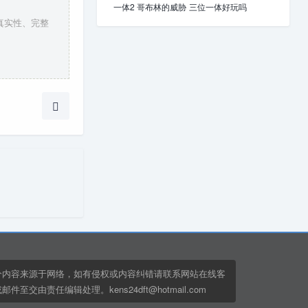
一体2 哥布林的威胁
三位一体好玩吗
真实性、完整
分内容来源于网络，如有侵权或内容纠错请联系网站在线客
邮件至交由责任编辑处理。kens24dft@hotmail.com