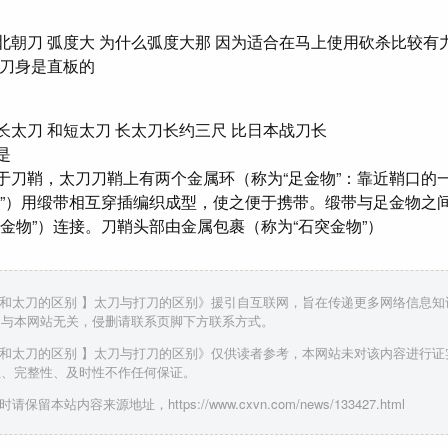
北朝刀 弧度大 为什么弧度大那 因为适合在马上使用砍杀比较有
刀刀身是直板的
长太刀 和短太刀 长太刀长约三尺 比日本战刀长
是
于刀鞘，太刀刀鞘上有两个金属环（称为“足金物”：靠近鞘口的一
足”）用缎带相互穿插编织成型，使之便于携带。缎带与足金物之
先金物”）连接。刀鞘头部由金属包裹（称为“石突金物”）
刀和太刀的区别 】太刀与打刀的区别》援引自互联网，旨在传递更多网络信息
，与本网站无关，侵删请联系页脚下方联系方式。
刀和太刀的区别 】太刀与打刀的区别》仅供读者参考，本网站未对该内容进行证
性、完整性、及时性不作任何保证。
请保留本站内容来源地址，https://www.cxvn.com/news/133427.html