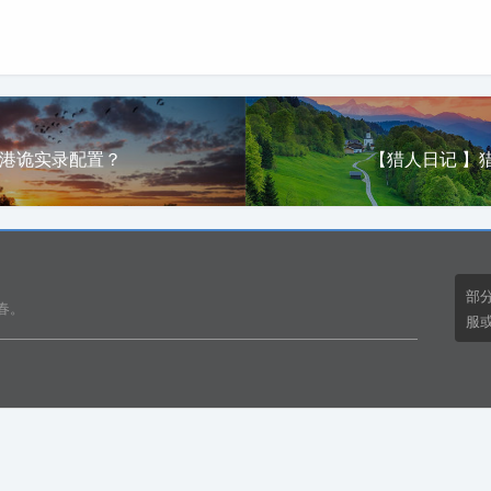
】港诡实录配置？
【猎人日记 】
部
春。
服或