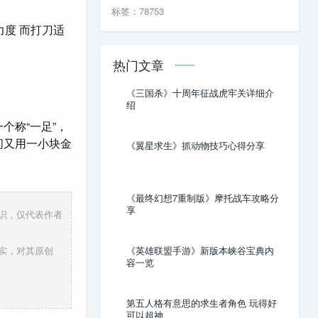
标签：78753
力度 而打刀适
热门文章
《三国杀》十周年征战虎牢关详细介
绍
个称“一足”，
间又用一小块金
《翼星求生》抓动物技巧心得分享
《最终幻想7重制版》摩托战车攻略分
享
知识，仅代表作者
实，对其原创
《英雄联盟手游》新版本峡谷宝典内
容一览
第五人格有意思的求生者角色 玩得好
可以超神