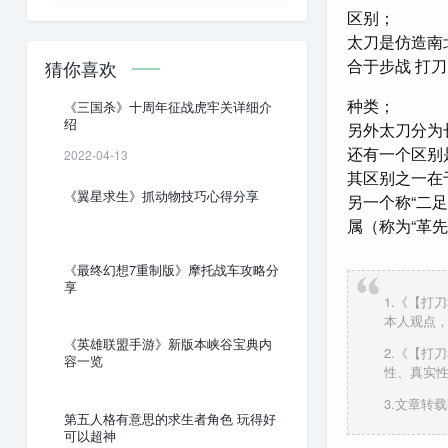
区别；
太刀是仿造南
合于步战 打
猜你喜欢
种类；
《三国杀》十周年征战虎牢关详细介
绍
另外太刀分为
还有一个区别
2022-04-13
其区别之一在
《翼星求生》抓动物技巧心得分享
另一个称“二
属（称为“革
《最终幻想7重制版》摩托战车攻略分
享
1.《【打
本人观点
《英雄联盟手游》新版本峡谷宝典内
2.《【打
容一览
性、真实
3.文章转载时
第五人格有意思的求生者角色 玩得好
可以超神