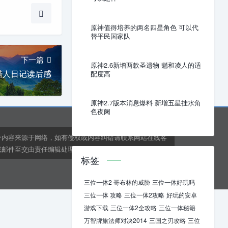
原神值得培养的两名四星角色 可以代
替平民国家队
下一篇
原神2.6新增两款圣遗物 魈和凌人的适
猎人日记读后感
配度高
原神2.7版本消息爆料 新增五星挂水角
色夜阑
分内容来源于网络，如有侵权或内容纠错请联系网站在线客
邮件至交由责任编辑处理。kens24dft@hotmail.com
标签
三位一体2 哥布林的威胁
三位一体好玩吗
三位一体 攻略
三位一体2攻略
好玩的安卓
游戏下载
三位一体2全攻略
三位一体秘籍
万智牌旅法师对决2014
三国之刃攻略
三位