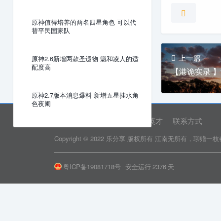
原神值得培养的两名四星角色 可以代
替平民国家队
上一篇
原神2.6新增两款圣遗物 魈和凌人的适
配度高
【港诡实录 
原神2.7版本消息爆料 新增五星挂水角
色夜阑
网站首页
关于我们
诚聘英才
联系方式
Copyright © 2022 乐分享 版权所有
江南无所有，聊赠一枝
粤ICP备19081718号
安全运行
2376
天