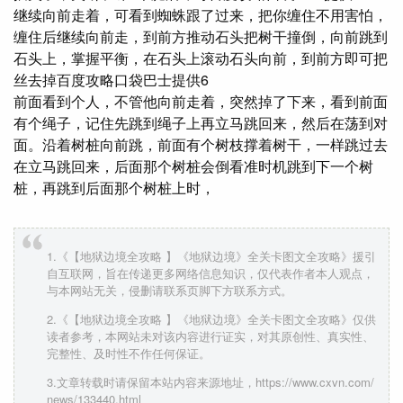
继续向前走着，可看到蜘蛛跟了过来，把你缠住不用害怕，
缠住后继续向前走，到前方推动石头把树干撞倒，向前跳到
石头上，掌握平衡，在石头上滚动石头向前，到前方即可把
丝去掉百度攻略口袋巴士提供6
前面看到个人，不管他向前走着，突然掉了下来，看到前面
有个绳子，记住先跳到绳子上再立马跳回来，然后在荡到对
面。沿着树桩向前跳，前面有个树枝撑着树干，一样跳过去
在立马跳回来，后面那个树桩会倒看准时机跳到下一个树
桩，再跳到后面那个树桩上时，
1.《【地狱边境全攻略 】《地狱边境》全关卡图文全攻略》援引
自互联网，旨在传递更多网络信息知识，仅代表作者本人观点，
与本网站无关，侵删请联系页脚下方联系方式。
2.《【地狱边境全攻略 】《地狱边境》全关卡图文全攻略》仅供
读者参考，本网站未对该内容进行证实，对其原创性、真实性、
完整性、及时性不作任何保证。
3.文章转载时请保留本站内容来源地址，https://www.cxvn.com/
news/133440.html