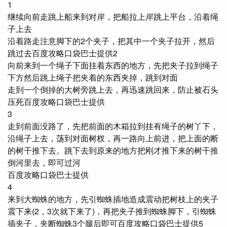
1
继续向前走跳上船来到对岸，把船拉上岸跳上平台，沿着绳
子上去
沿着路走注意脚下的2个夹子，把其中一个夹子拉开，然后
跳过去百度攻略口袋巴士提供2
向前来到一个绳子下面挂着东西的地方，先把夹子拉到绳子
下方然后跳上绳子把夹着的东西夹掉，跳到对面
走到一个倒掉的大树旁跳上去，再迅速跳回来，防止被石头
压死百度攻略口袋巴士提供
3
走到前面没路了，先把前面的木箱拉到挂有绳子的树丫下，
沿绳子上去，荡到对面树杈，再一路向上前进，把上面的断
的树干推下去。跳下去到原来的地方把刚才推下来的树干推
倒河里去，即可过河
百度攻略口袋巴士提供
4
来到大蜘蛛的地方，先引蜘蛛插地造成震动把树枝上的夹子
震下来(2，3次就下来了)，再把夹子推到蜘蛛脚下，引蜘蛛
插夹子，夹断蜘蛛3个腿后即可百度攻略口袋巴士提供5