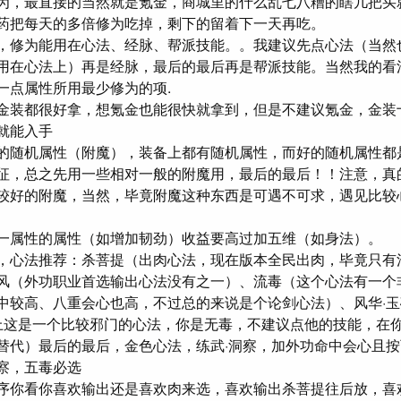
为，最直接的当然就是氪金，商城里的什么乱七八糟的瞎几把买就
药把每天的多倍修为吃掉，剩下的留着下一天再吃。
，修为能用在心法、经脉、帮派技能。。我建议先点心法（当然
用在心法上）再是经脉，最后的最后再是帮派技能。当然我的看
一点属性所用最少修为的项.
金装都很好拿，想氪金也能很快就拿到，但是不建议氪金，金装
就能入手
的随机属性（附魔），装备上都有随机属性，而好的随机属性都
征，总之先用一些相对一般的附魔用，最后的最后！！注意，真
较好的附魔，当然，毕竟附魔这种东西是可遇不可求，遇见比较
一属性的属性（如增加韧劲）收益要高过加五维（如身法）。
，心法推荐：杀菩提（出肉心法，现在版本全民出肉，毕竟只有
风（外功职业首选输出心法没有之一）、流毒（这个心法有一个
中较高、八重会心也高，不过总的来说是个论剑心法）、风华·
上这是一个比较邪门的心法，你是无毒，不建议点他的技能，在
替代）最后的最后，金色心法，练武·洞察，加外功命中会心且
察，五毒必选
序你看你喜欢输出还是喜欢肉来选，喜欢输出杀菩提往后放，喜