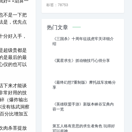
好= =划算一
标签：78753
也不是一下把
法是，优先点
热门文章
十分好入手，
《三国杀》十周年征战虎牢关详细介
绍
是超级贵都是
的是最后的最
《翼星求生》抓动物技巧心得分享
心仪的也可以
《最终幻想7重制版》摩托战车攻略分
活下来才能谈
享
非常好用的技
玉碎（爆炸输出
《英雄联盟手游》新版本峡谷宝典内
你没有练武洞察
容一览
按百分比增加五
第五人格有意思的求生者角色 玩得好
欢肉杀菩提放
可以超神