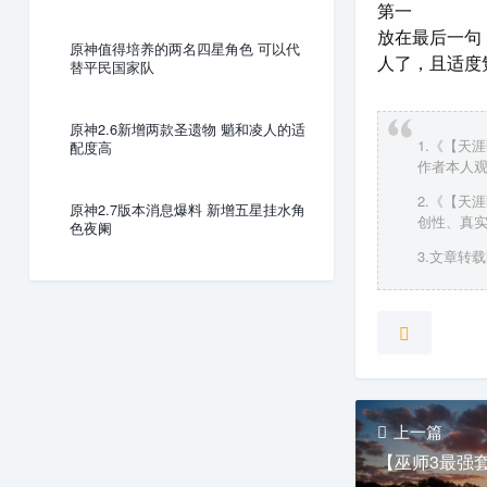
第一
放在最后一句
原神值得培养的两名四星角色 可以代
人了，且适度氪
替平民国家队
原神2.6新增两款圣遗物 魈和凌人的适
1.《【天
配度高
作者本人
2.《【天
原神2.7版本消息爆料 新增五星挂水角
创性、真
色夜阑
3.文章转载时
上一篇
【巫师3最强