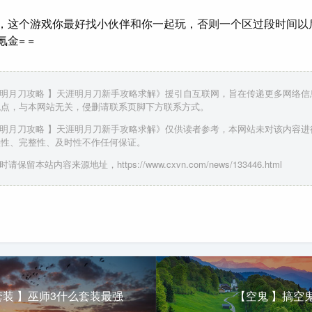
，这个游戏你最好找小伙伴和你一起玩，否则一个区过段时间以
金= =
涯明月刀攻略 】天涯明月刀新手攻略求解》援引自互联网，旨在传递更多网络
观点，与本网站无关，侵删请联系页脚下方联系方式。
涯明月刀攻略 】天涯明月刀新手攻略求解》仅供读者参考，本网站未对该内容
实性、完整性、及时性不作任何保证。
请保留本站内容来源地址，https://www.cxvn.com/news/133446.html
套装 】巫师3什么套装最强
【空鬼 】搞空