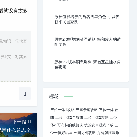
后就没有太多
原神值得培养的两名四星角色 可以代
替平民国家队
原神2.6新增两款圣遗物 魈和凌人的适
信息知识，仅代表
配度高
进行证实，对其原
原神2.7版本消息爆料 新增五星挂水角
色夜阑
标签
三位一体1攻略
三国争霸攻略
三位一体 攻
略
三位一体2全攻略
三位一体2攻略
三位一
下一篇
体2 哥布林的威胁
好玩的安卓游戏下载
三
鬼是什么意思？
位一体好玩吗
三国之刃攻略
万智牌旅法师