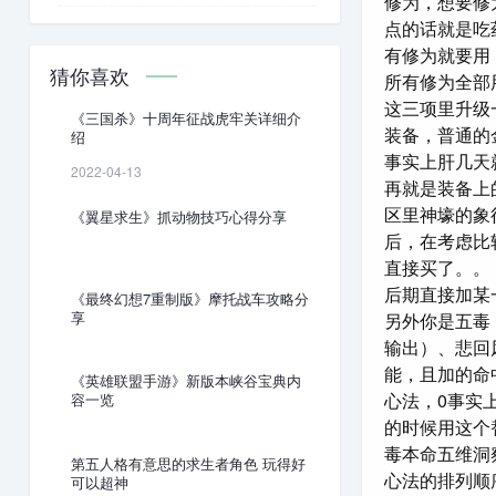
修为，想要修
点的话就是吃
有修为就要用
猜你喜欢
所有修为全部
这三项里升级
《三国杀》十周年征战虎牢关详细介
装备，普通的
绍
事实上肝几天
2022-04-13
再就是装备上
区里神壕的象
《翼星求生》抓动物技巧心得分享
后，在考虑比
直接买了。。
后期直接加某
《最终幻想7重制版》摩托战车攻略分
享
另外你是五毒
输出）、悲回
能，且加的命
《英雄联盟手游》新版本峡谷宝典内
心法，0事实
容一览
的时候用这个
毒本命五维洞
第五人格有意思的求生者角色 玩得好
心法的排列顺
可以超神