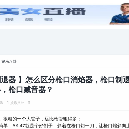
游戏攻略
电脑游戏
>
娱乐八卦
退器 】怎么区分枪口消焰器，枪口制
器，枪口减音器？
58
娱乐八卦
，很粗的一个大管子，远比枪管粗得多；
简单，A
K
-47就是个好例子，斜着在枪口切一刀，让枪口焰斜向