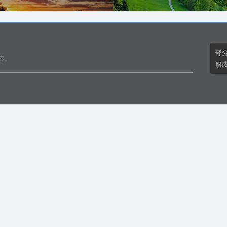
部
春。
服或