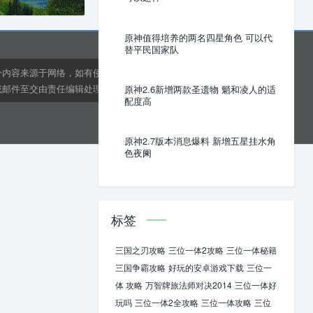
原神值得培养的两名四星角色 可以代
替平民国家队
分内容来源于网络，如有侵权或内容纠错请联系网站在线客
邮件至交由责任编辑处理。kens24dft@hotmail.com
原神2.6新增两款圣遗物 魈和凌人的适
配度高
原神2.7版本消息爆料 新增五星挂水角
色夜阑
标签
三国之刃攻略
三位一体2攻略
三位一体秘籍
三国争霸攻略
好玩的安卓游戏下载
三位一
体 攻略
万智牌旅法师对决2014
三位一体好
玩吗
三位一体2全攻略
三位一体攻略
三位