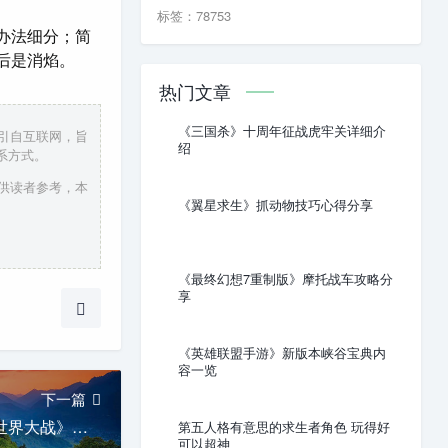
标签：78753
办法细分；简
后是消焰。
热门文章
《三国杀》十周年征战虎牢关详细介
援引自互联网，旨
绍
系方式。
仅供读者参考，本
《翼星求生》抓动物技巧心得分享
《最终幻想7重制版》摩托战车攻略分
享
《英雄联盟手游》新版本峡谷宝典内
容一览
下一篇
【僵尸世界大战 】求《僵尸世界大战》电影高清种子
第五人格有意思的求生者角色 玩得好
可以超神