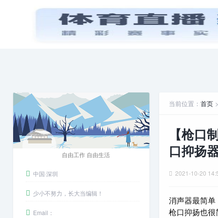
首页
PPT模板
娱乐八卦
安卓游戏
当前位置：
首页
【枪口制
口抑扬
自由工作 自由生活
2021-10-20 14:
中国·深圳
少小不努力，长大当编辑！
消声器最简单
枪口抑扬也很
Email：