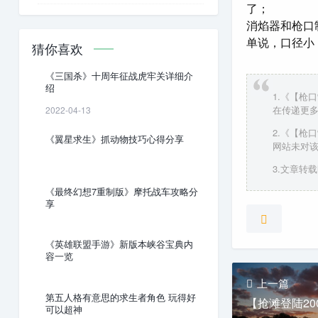
了；
消焰器和枪口
单说，口径小
猜你喜欢
《三国杀》十周年征战虎牢关详细介
绍
1.《【枪
在传递更
2022-04-13
2.《【枪
《翼星求生》抓动物技巧心得分享
网站未对
3.文章转载时
《最终幻想7重制版》摩托战车攻略分
享
《英雄联盟手游》新版本峡谷宝典内
容一览
上一篇
第五人格有意思的求生者角色 玩得好
可以超神