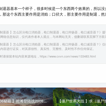
制退器基本一个样子，很多时候是一个东西两个效果的，所以没
，那这个东西主要作用是消焰；口径大，那主要作用是制退，然
口制退器 】怎么区分枪口消焰器，枪口制退器，枪口抑扬器，枪口减音器？》
多网络信息知识，仅代表作者本人观点，与本网站无关，侵删请联系页脚下方联
口制退器 】怎么区分枪口消焰器，枪口制退器，枪口抑扬器，枪口减音器？》
该内容进行证实，对其原创性、真实性、完整性、及时性不作任何保证。
请保留本站内容来源地址，https://www.cxvn.com/news/133483.html
【抢滩登陆2006秘籍 】抢滩登陆战2006秘籍