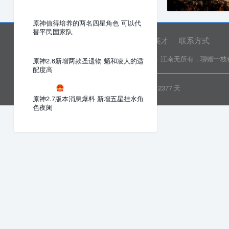
原神值得培养的两名四星角色 可以代
替平民国家队
网站首页
关于我们
诚聘英才
联系方式
Copyright © 2022 乐分享 版权所有
江南无所有，聊赠一枝
原神2.6新增两款圣遗物 魈和凌人的适
配度高
粤ICP备19081718号
安全运行
2377
天
原神2.7版本消息爆料 新增五星挂水角
色夜阑