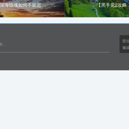
】深海惊魂如何不延迟
【黑手党2攻略
部
春。
服或