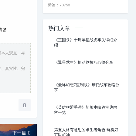
标签：78753
热门文章
装备
《三国杀》十周年征战虎牢关详细介
绍
者本人观点，与
《翼星求生》抓动物技巧心得分享
性、真实性、完
《最终幻想7重制版》摩托战车攻略分
享
《英雄联盟手游》新版本峡谷宝典内
容一览
第五人格有意思的求生者角色 玩得好
下一篇
可以超神