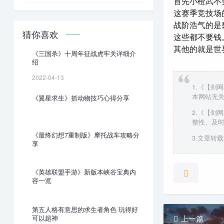
首先小橙武不
这赛季竞技场
战阶浩气的是
猜你喜欢
这些都不要钱
其他的就是世
《三国杀》十周年征战虎牢关详细介
绍
2022-04-13
1.《【剑
本网站无
《翼星求生》抓动物技巧心得分享
2.《【剑
整性、及
《最终幻想7重制版》摩托战车攻略分
3.文章转载时
享
《英雄联盟手游》新版本峡谷宝典内
容一览
第五人格有意思的求生者角色 玩得好
可以超神
上一篇