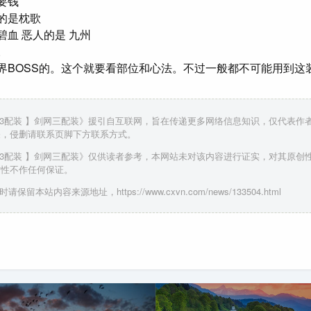
要钱
的是枕歌
碧血 恶人的是 九州
。
界BOSS的。这个就要看部位和心法。不过一般都不可能用到这
网3配装 】剑网三配装》援引自互联网，旨在传递更多网络信息知识，仅代表作
关，侵删请联系页脚下方联系方式。
网3配装 】剑网三配装》仅供读者参考，本网站未对该内容进行证实，对其原创
时性不作任何保证。
请保留本站内容来源地址，https://www.cxvn.com/news/133504.html