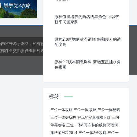
 】黑手党2攻略
原神值得培养的两名四星角色 可以代
替平民国家队
原神2.6新增两款圣遗物 魈和凌人的适
分内容来源于网络，如有侵权或内容纠错请联系网站在线客
配度高
邮件至交由责任编辑处理。kens24dft@hotmail.com
原神2.7版本消息爆料 新增五星挂水角
色夜阑
标签
三位一体攻略
三位一体 攻略
三位一体秘籍
三位一体好玩吗
好玩的安卓游戏下载
三国
争霸攻略
三位一体2 哥布林的威胁
万智牌
旅法师对决2014
三位一体2全攻略
三位一