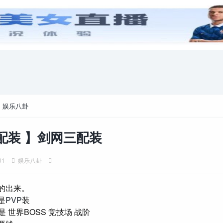
游戏攻略
电脑游戏
>
娱乐八卦
配装 】剑网三配装
01
娱乐八卦
的出来。
是
PVP
装
是 世界BOSS 竞技场 战阶