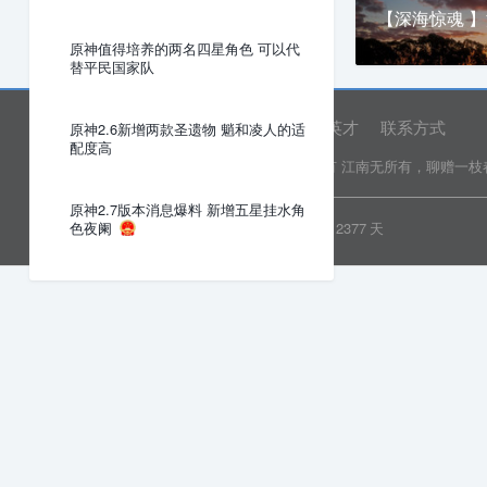
【深海惊魂 
原神值得培养的两名四星角色 可以代
替平民国家队
网站首页
关于我们
诚聘英才
联系方式
原神2.6新增两款圣遗物 魈和凌人的适
配度高
Copyright © 2022 乐分享 版权所有
江南无所有，聊赠一枝
原神2.7版本消息爆料 新增五星挂水角
粤ICP备19081718号
安全运行
2377
天
色夜阑