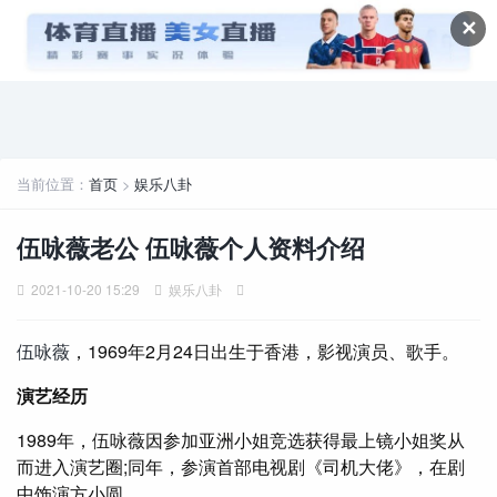
✕
当前位置：
首页
>
娱乐八卦
伍咏薇老公 伍咏薇个人资料介绍
2021-10-20 15:29
娱乐八卦
伍咏薇
，1969年2月24日出生于香港，影视演员、歌手。
演艺经历
1989年，伍咏薇因参加亚洲小姐竞选获得最上镜小姐奖从
而进入演艺圈;同年，参演首部电视剧《司机大佬》，在剧
中饰演方小圆。