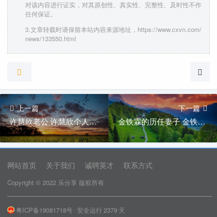
对该内容进行证实，对其原创性、真实性、完整性、及时性不作
任何保证。
3.文章转载时请保留本站内容来源地址，https://www.cxvn.com/
news/133550.html
上一篇
下一篇
许慧欣老公 许慧欣个人资料简介
金铁霖的历任妻子 金铁霖简历及个人资料
网站首页
关于我们
诚聘英才
联系方式
Copyright © 2022 乐分享 版权所有
粤ICP备19081718号
安全运行
2379
天