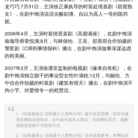
龙巧巧;7月31日，主演徐正康执导的时装处境喜剧《窈窕熟
女》，在剧中饰演说话尖酸刻薄、自以为高人一等的陈邦
妮。
2006年4月，主演时装情景喜剧《高朋满座》，在剧中饰演
瑜珈导师章悦满;8月，与林保怡、
王喜
、邵美琪合作拍摄的
警匪剧《CIB刑事情报科》播出，在剧中饰演做事深谋远虑
的程美丽。
2
007
年2月，主演徐遇安监制的电视剧《缘来自有机》，在
剧中饰演独立能干的事业型女性叶满枝;12月，与杨怡、方
中信合作拍摄的时装剧《建筑有情天》播出，在剧中饰演不
拘小节、对爱情专一的程慧仪。
1.《伍咏薇老公 伍咏薇个人资料介绍》援引自互联网，旨在传递
更多网络信息知识，仅代表作者本人观点，与本网站无关，侵删
请联系页脚下方联系方式。
2.《伍咏薇老公 伍咏薇个人资料介绍》仅供读者参考，本网站未