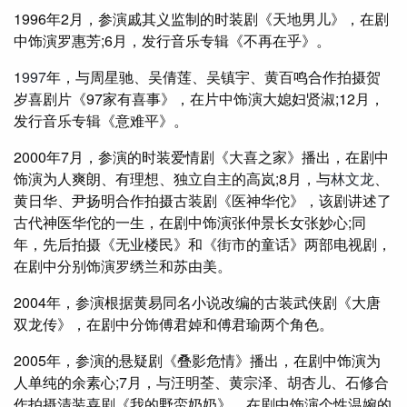
1996年2月，参演戚其义监制的时装剧《天地男儿》，在剧
中饰演罗惠芳;6月，发行音乐专辑《不再在乎》。
1
997
年，与周星驰、吴倩莲、吴镇宇、黄百鸣合作拍摄贺
岁喜剧片《97家有喜事》，在片中饰演大媳妇贤淑;12月，
发行音乐专辑《意难平》。
2000年7月，参演的时装爱情剧《大喜之家》播出，在剧中
饰演为人爽朗、有理想、独立自主的高岚;8月，与
林文龙
、
黄日华、尹扬明合作拍摄古装剧《医神华佗》，该剧讲述了
古代神医华佗的一生，在剧中饰演张仲景长女张妙心;同
年，先后拍摄《无业楼民》和《街市的童话》两部电视剧，
在剧中分别饰演罗绣兰和苏由美。
2004年，参演根据黄易同名小说改编的古装武侠剧《大唐
双龙传》，在剧中分饰傅君婥和傅君瑜两个角色。
2005年，参演的悬疑剧《叠影危情》播出，在剧中饰演为
人单纯的余素心;7月，与汪明荃、黄宗泽、胡杏儿、石修合
作拍摄清装喜剧《我的野蛮奶奶》，在剧中饰演个性温婉的