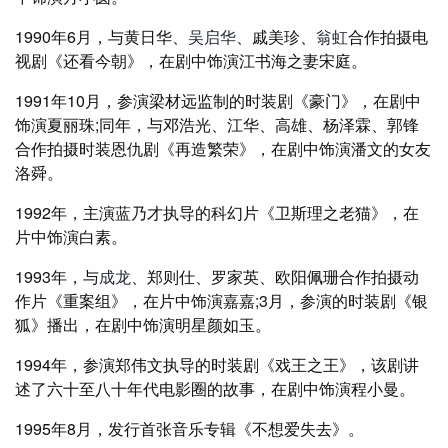
1990年6月，与黄日华、
吴启华
、戚美珍、
翁虹
合作拍摄电
视剧《还看今朝》，在剧中饰演江书海之妻宋庭。
1991年10月，参演梁材远监制的时装剧《豪门》，在剧中
饰演夏丽珠;同年，与邓浩光、江华、高雄、杨泽霖、郭锋
合作拍摄时装恩仇剧《再造繁荣》，在剧中饰演潘文的女友
洛舜。
1992年，主演蓝乃才执导的科幻片《卫斯理之老猫》，在
片中饰演白素。
1993年，与
成龙
、郑则仕、罗家英、欧阳佩珊合作拍摄动
作片《重案组》，在片中饰演嘉嘉;3月，参演的时装剧《银
狐》播出，在剧中饰演明星颜如玉。
1994年，参演郑伟文执导的时装剧《戏王之王》，该剧讲
述了六十至八十年代电影圈的故事，在剧中饰演程小曼。
1995年8月，发行首张音乐专辑《不想爱失去》。