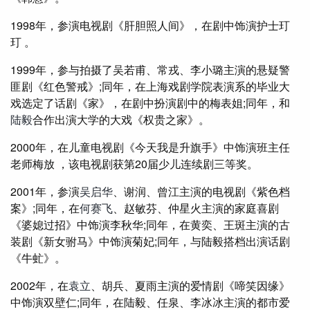
1998年，参演电视剧《肝胆照人间》，在剧中饰演护士玎
玎 。
1999年，参与拍摄了吴若甫、常戎、李小璐主演的悬疑警
匪剧《红色警戒》;同年，在上海戏剧学院表演系的毕业大
戏选定了话剧《家》，在剧中扮演剧中的梅表姐;同年，和
陆毅
合作出演大学的大戏《权贵之家》。
2000年，在儿童电视剧《今天我是升旗手》中饰演班主任
老师梅放 ，该电视剧获第20届少儿连续剧三等奖。
2001年，参演
吴启华
、谢润、曾江主演的电视剧《紫色档
案》;同年，在
何赛飞
、赵敏芬、仲星火主演的家庭喜剧
《婆媳过招》中饰演李秋华;同年，在黄奕、王斑主演的古
装剧《新女驸马》中饰演菊妃;同年，与陆毅搭档出演话剧
《牛虻》。
2002年，在
袁立
、胡兵、夏雨主演的爱情剧《啼笑因缘》
中饰演双壁仁;同年，在陆毅、任泉、李冰冰主演的都市爱