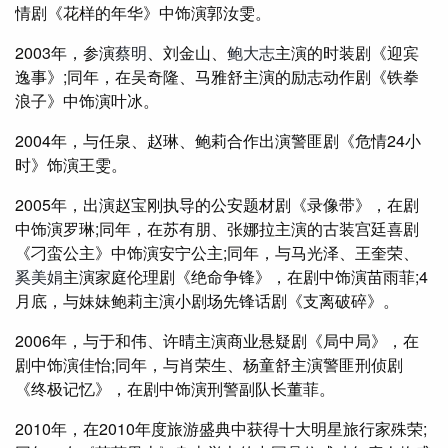
情剧《花样的年华》中饰演郭汝雯。
2003年，参演
蔡明
、刘金山、
鲍大志
主演的时装剧《迎宾
逸事》;同年，在吴奇隆、马雅舒主演的励志动作剧《铁拳
浪子》中饰演叶冰。
2004年，与任泉、赵琳、鲍莉合作出演警匪剧《危情24小
时》饰演王雯。
2005年，出演赵宝刚执导的公安题材剧《录像带》，在剧
中饰演罗琳;同年，在苏有朋、张娜拉主演的古装宫廷喜剧
《刁蛮公主》中饰演安宁公主;同年，与马光泽、王奎荣、
奚美娟
主演家庭伦理剧《绝命争锋》，在剧中饰演苗雨菲;4
月底，与妹妹鲍莉主演小剧场先锋话剧《支离破碎》。
2006年，与于和伟、许晴主演商业悬疑剧《局中局》，在
剧中饰演佳怡;同年，与肖荣生、杨童舒主演警匪刑侦剧
《终极记忆》，在剧中饰演刑警副队长董菲。
2010年，在2010年度旅游盛典中获得十大明星旅行家殊荣;