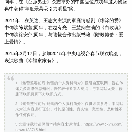
同年，在《芭莎男士》杂志举办的中国品位成功年度人物盛
典中获得“年度最具吸引力明星”奖。
2011年，在
英达
、王志文主演的家庭情感剧《糊涂的爱》
中饰演陈紫萱;同年，在赵有亮、王慧娴主演的《白玫瑰》
中饰演徐安萍;同年，与陆毅合作出版书籍《陆毅鲍蕾：爱
上爱情》。
2015年2月17日，参加2015年中央电视台春节联欢晚会，
表演歌曲《幸福家家有》。
1.《鲍蕾整容前后 鲍蕾的个人资料简介》援引自互联网，旨在传
递更多网络信息知识，仅代表作者本人观点，与本网站无关，侵
删请联系页脚下方联系方式。
2.《鲍蕾整容前后 鲍蕾的个人资料简介》仅供读者参考，本网站
未对该内容进行证实，对其原创性、真实性、完整性、及时性不
作任何保证。
3.文章转载时请保留本站内容来源地址，https://www.cxvn.com/
news/133715.html