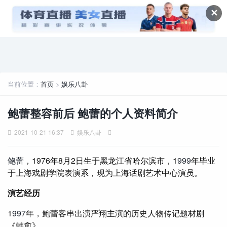
✕
当前位置：
首页
>
娱乐八卦
鲍蕾整容前后 鲍蕾的个人资料简介
2021-10-21 16:37
娱乐八卦
鲍蕾
，1976年8月2日生于黑龙江省哈尔滨市，1
999
年毕业
于上海戏剧学院表演系，现为上海话剧艺术中心演员。
演艺经历
1
997
年，鲍蕾客串出演严翔主演的历史人物传记题材剧
《韩愈》。