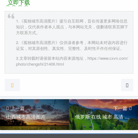
立即下载
1.《孤独城市高清图片》援引自互联网，旨在传递更多网络信息
知识，仅代表作者本人观点，与本网站无关，侵删请联系页脚下
方联系方式。
2.《孤独城市高清图片》仅供读者参考，本网站未对该内容进行
证实，对其原创性、真实性、完整性、及时性不作任何保证。
3.文章转载时请保留本站内容来源地址，https://www.cxvn.com/
photo/chengshi/21406.html
上一篇
下一篇
山西城市高清图片
俄罗斯 在线 城市 高清 图片