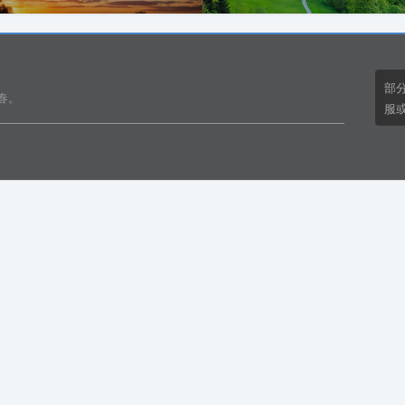
部
春。
服或