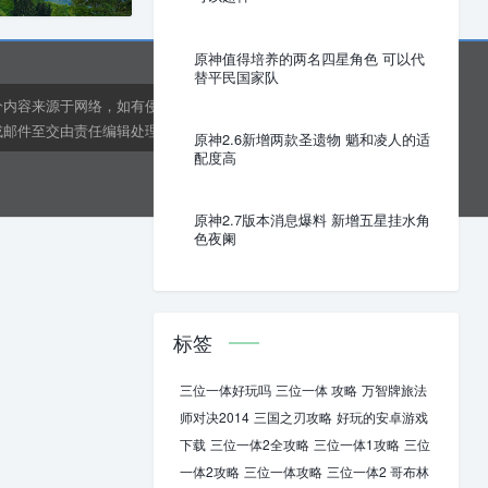
原神值得培养的两名四星角色 可以代
替平民国家队
分内容来源于网络，如有侵权或内容纠错请联系网站在线客
邮件至交由责任编辑处理。kens24dft@hotmail.com
原神2.6新增两款圣遗物 魈和凌人的适
配度高
原神2.7版本消息爆料 新增五星挂水角
色夜阑
标签
三位一体好玩吗
三位一体 攻略
万智牌旅法
师对决2014
三国之刃攻略
好玩的安卓游戏
下载
三位一体2全攻略
三位一体1攻略
三位
一体2攻略
三位一体攻略
三位一体2 哥布林