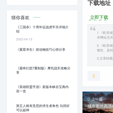
下载地址
立即下载
猜你喜欢
《三国杀》十周年征战虎牢关详细介
绍
1.《欧美
本网站无
2022-04-13
2.《欧美
《翼星求生》抓动物技巧心得分享
整性、及
3.文章转载时请
《最终幻想7重制版》摩托战车攻略分
享
《英雄联盟手游》新版本峡谷宝典内
容一览
上一篇
城市图片高清a
第五人格有意思的求生者角色 玩得好
可以超神