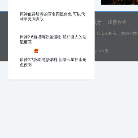
原神值得培养的两名四星角色 可以代
替平民国家队
网站首页
关于我们
诚聘英才
联系方式
Copyright © 2022 乐分享 版权所有
江南无所有，聊赠一枝
原神2.6新增两款圣遗物 魈和凌人的适
配度高
粤ICP备19081718号
安全运行
2376
天
原神2.7版本消息爆料 新增五星挂水角
色夜阑