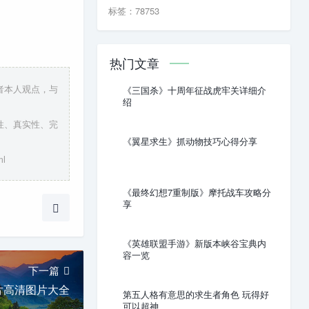
标签：78753
热门文章
者本人观点，与
《三国杀》十周年征战虎牢关详细介
绍
性、真实性、完
《翼星求生》抓动物技巧心得分享
l
《最终幻想7重制版》摩托战车攻略分
享
《英雄联盟手游》新版本峡谷宝典内
容一览
下一篇
片高清图片大全
第五人格有意思的求生者角色 玩得好
可以超神