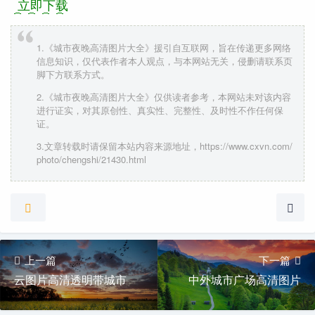
立即下载
1.《城市夜晚高清图片大全》援引自互联网，旨在传递更多网络
信息知识，仅代表作者本人观点，与本网站无关，侵删请联系页
脚下方联系方式。
2.《城市夜晚高清图片大全》仅供读者参考，本网站未对该内容
进行证实，对其原创性、真实性、完整性、及时性不作任何保
证。
3.文章转载时请保留本站内容来源地址，https://www.cxvn.com/
photo/chengshi/21430.html
上一篇
下一篇
云图片高清透明带城市
中外城市广场高清图片