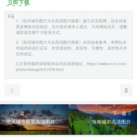
立即下载
1.《杭州城市图片大全高清图片搜索》援引自互联网，旨在传递
更多网络信息知识，仅代表作者本人观点，与本网站无关，侵删
请联系页脚下方联系方式。
2.《杭州城市图片大全高清图片搜索》仅供读者参考，本网站未
对该内容进行证实，对其原创性、真实性、完整性、及时性不作
任何保证。
3.文章转载时请保留本站内容来源地址，https://www.cxvn.com/
photo/chengshi/21578.html
上一篇
下一篇
雪天城市夜景高清图片
海南城市高清图片