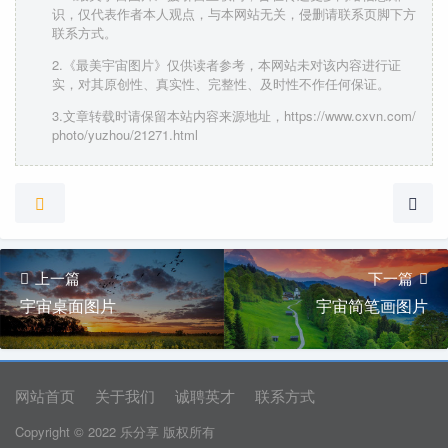
识，仅代表作者本人观点，与本网站无关，侵删请联系页脚下方
联系方式。
2.《最美宇宙图片》仅供读者参考，本网站未对该内容进行证
实，对其原创性、真实性、完整性、及时性不作任何保证。
3.文章转载时请保留本站内容来源地址，https://www.cxvn.com/
photo/yuzhou/21271.html
上一篇
下一篇
宇宙桌面图片
宇宙简笔画图片
网站首页
关于我们
诚聘英才
联系方式
Copyright © 2022 乐分享 版权所有