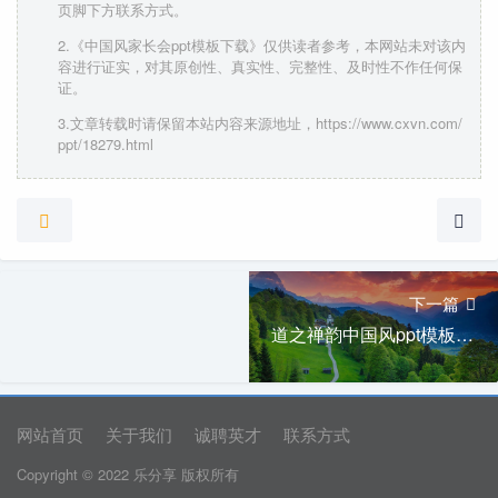
页脚下方联系方式。
2.《中国风家长会ppt模板下载》仅供读者参考，本网站未对该内
容进行证实，对其原创性、真实性、完整性、及时性不作任何保
证。
3.文章转载时请保留本站内容来源地址，https://www.cxvn.com/
ppt/18279.html
下一篇
道之禅韵中国风ppt模板下载
网站首页
关于我们
诚聘英才
联系方式
Copyright © 2022 乐分享 版权所有