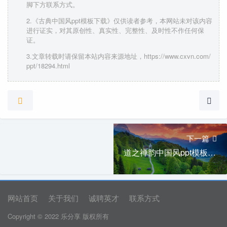
脚下方联系方式。
2.《古典中国风ppt模板下载》仅供读者参考，本网站未对该内容
进行证实，对其原创性、真实性、完整性、及时性不作任何保
证。
3.文章转载时请保留本站内容来源地址，https://www.cxvn.com/
ppt/18294.html
下一篇
道之禅韵中国风ppt模板下载
网站首页
关于我们
诚聘英才
联系方式
Copyright © 2022 乐分享 版权所有