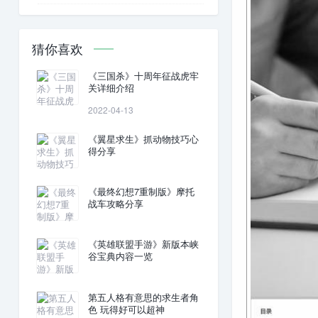
猜你喜欢
《三国杀》十周年征战虎牢
关详细介绍
2022-04-13
《翼星求生》抓动物技巧心
得分享
《最终幻想7重制版》摩托
战车攻略分享
《英雄联盟手游》新版本峡
谷宝典内容一览
第五人格有意思的求生者角
色 玩得好可以超神