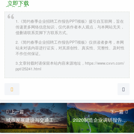
立即下载
1.《简约春季企业招聘工作报告PPT模板》援引自互联网，旨在
传递更多网络信息知识，仅代表作者本人观点，与本网站无关，
侵删请联系页脚下方联系方式。
2.《简约春季企业招聘工作报告PPT模板》仅供读者参考，本网
站未对该内容进行证实，对其原创性、真实性、完整性、及时性
不作任何保证。
3.文章转载时请保留本站内容来源地址，https://www.cxvn.com/
ppt/25241.html
上一篇
下一篇
城市发展建设与交通工作规划PPT模板
2020制造企业调研报告PPT模板