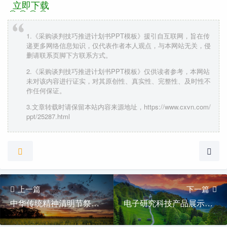
立即下载
1.《采购谈判技巧推进计划书PPT模板》援引自互联网，旨在传
递更多网络信息知识，仅代表作者本人观点，与本网站无关，侵
删请联系页脚下方联系方式。
2.《采购谈判技巧推进计划书PPT模板》仅供读者参考，本网站
未对该内容进行证实，对其原创性、真实性、完整性、及时性不
作任何保证。
3.文章转载时请保留本站内容来源地址，https://www.cxvn.com/
ppt/25287.html
上一篇
下一篇
中华传统精神清明节祭祖PPT模板
电子研究科技产品展示PPT模板