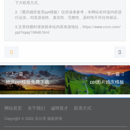
下方联系方式。
2.《重庆婚庆套系ppt模板》仅供读者参考，本网站未对该内容进
行证实，对其原创性、真实性、完整性、及时性不作任何保证。
3.文章转载时请保留本站内容来源地址，https://www.cxvn.com/
ppt/hqaq/19648.html
上一篇
下一篇
婚庆ppt模板免费下载
ppt图片婚庆模板
网站首页
关于我们
诚聘英才
联系方式
Copyright © 2022 乐分享 版权所有