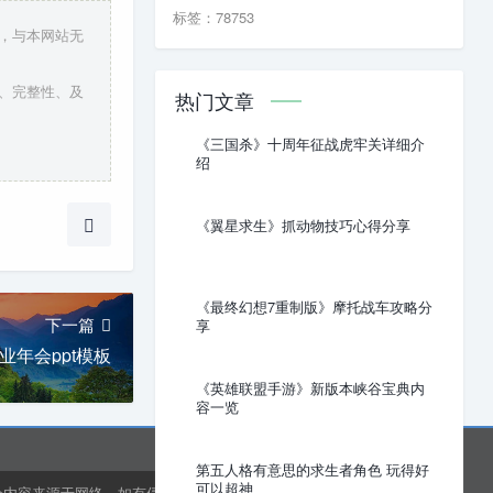
标签：78753
点，与本网站无
性、完整性、及
热门文章
《三国杀》十周年征战虎牢关详细介
绍
《翼星求生》抓动物技巧心得分享
《最终幻想7重制版》摩托战车攻略分
下一篇
享
业年会ppt模板
《英雄联盟手游》新版本峡谷宝典内
容一览
第五人格有意思的求生者角色 玩得好
可以超神
分内容来源于网络，如有侵权或内容纠错请联系网站在线客