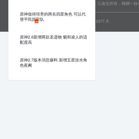
Copyright © 2022 乐分享 版权所有
江南无所有，聊赠一枝
原神值得培养的两名四星角色 可以代
替平民国家队
粤ICP备19081718号
安全运行
2377
天
原神2.6新增两款圣遗物 魈和凌人的适
配度高
原神2.7版本消息爆料 新增五星挂水角
色夜阑