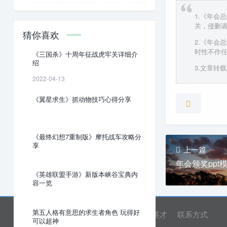
1.《年会
关，侵删
猜你喜欢
2.《年会
时性不作
《三国杀》十周年征战虎牢关详细介
绍
3.文章转载时
2022-04-13
《翼星求生》抓动物技巧心得分享
《最终幻想7重制版》摩托战车攻略分
享
上一篇
年会颁奖ppt
《英雄联盟手游》新版本峡谷宝典内
容一览
第五人格有意思的求生者角色 玩得好
网站首页
关于我们
诚聘英才
联系方式
可以超神