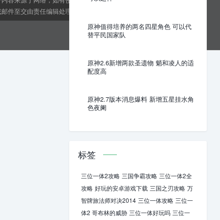
邮件至交由责任编辑处理。kens24dft@hotmail.com
原神值得培养的两名四星角色 可以代
替平民国家队
原神2.6新增两款圣遗物 魈和凌人的适
配度高
原神2.7版本消息爆料 新增五星挂水角
色夜阑
标签
三位一体2攻略
三国争霸攻略
三位一体2全
攻略
好玩的安卓游戏下载
三国之刃攻略
万
智牌旅法师对决2014
三位一体攻略
三位一
体2 哥布林的威胁
三位一体好玩吗
三位一