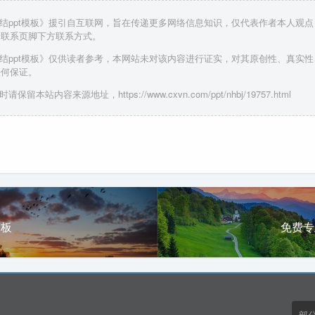
总结ppt模板》援引自互联网，旨在传递更多网络信息知识，仅代表作者本人观
请联系页脚下方联系方式。
总结ppt模板》仅供读者参考，本网站未对该内容进行证实，对其原创性、真实
任何保证。
请保留本站内容来源地址，https://www.cxvn.com/ppt/nhbj/19757.html
模板
免费专
部