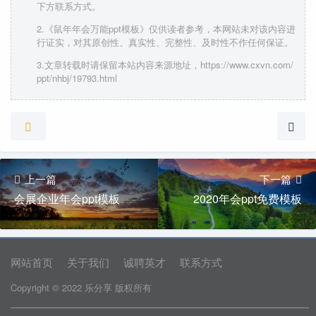
下方联系方式。
2.《鼠年年会万能ppt模板》仅供读者参考，本网站未对该内容进
行证实，对其原创性、真实性、完整性、及时性不作任何保证。
3.文章转载时请保留本站内容来源地址，https://www.cxvn.com/
ppt/nhbj/19793.html
上一篇
下一篇
会展企业年会ppt模板
2020年会ppt免费模板
网站首页
关于我们
诚聘英才
联系方式
Copyright © 2022 乐分享 版权所有