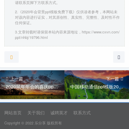
请联系页脚下方联系方式。
2.《2020年会背景ppt模板免费下载》仅供读者参考，本网站未
对该内容进行证实，对其原创性、真实性、完整性、及时性不作
任何保证。
3.文章转载时请保留本站内容来源地址，https://www.cxvn.com/
ppt/nhbj/19796.html
上一篇
下一篇
2020鼠年年会的喜庆ppt模板下载
中国移动通信ppt模板2020鼠年会新年
网站首页
关于我们
诚聘英才
联系方式
Copyright © 2022 乐分享 版权所有