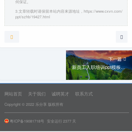
何保证。
3.文章转载时请保留本站内容来源地址，https://www.cxvn.com/
ppt/szhb/19427.html
下一篇
新员工入职培训ppt模板下载
网站首页
关于我们
诚聘英才
联系方式
Copyright © 2022 乐分享 版权所有
粤ICP备19081718号
安全运行
2377
天