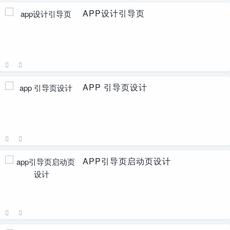
APP设计引导页
APP 引导页设计
APP引导页启动页设计