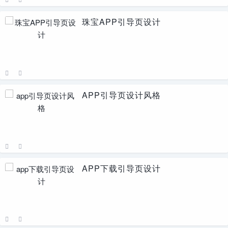
珠宝APP引导页设计
APP引导页设计风格
APP下载引导页设计