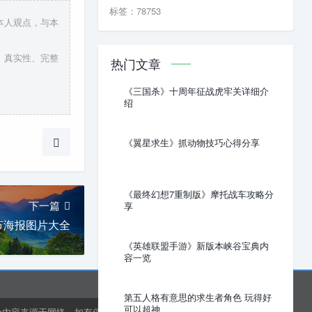
标签：78753
本人观点，与本
、真实性、完整
热门文章
《三国杀》十周年征战虎牢关详细介
绍
《翼星求生》抓动物技巧心得分享
《最终幻想7重制版》摩托战车攻略分
下一篇
享
节海报图片大全
《英雄联盟手游》新版本峡谷宝典内
容一览
第五人格有意思的求生者角色 玩得好
可以超神
分内容来源于网络，如有侵权或内容纠错请联系网站在线客