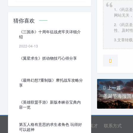
1.《药店
网站无关
猜你喜欢
2.《药店
性、及时
《三国杀》十周年征战虎牢关详细介
绍
3.文章转载时请
2022-04-13
《翼星求生》抓动物技巧心得分享
《最终幻想7重制版》摩托战车攻略分
享
上一篇
圣诞节海报简
《英雄联盟手游》新版本峡谷宝典内
容一览
第五人格有意思的求生者角色 玩得好
网站首页
关于我们
诚聘英才
联系方式
可以超神