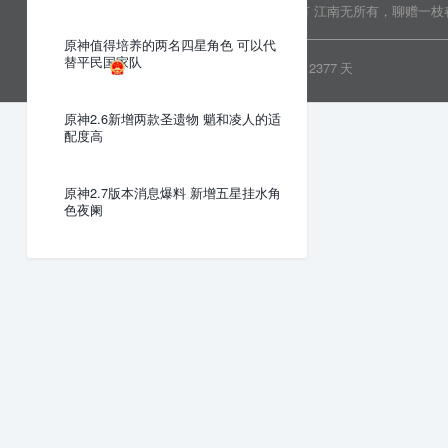
Copyright © 2022 乐分享 版权所有
江南无所有，聊赠一枝
原神值得培养的两名四星角色 可以代
替平民国家队
粤ICP备19081718号
安全运行
2377
天
原神2.6新增两款圣遗物 魈和凌人的适
配度高
原神2.7版本消息爆料 新增五星挂水角
色夜阑