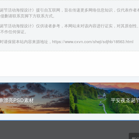
圣诞节活动海报设计》援引自互联网，旨在传递更多网络信息知识，仅代表作者
，侵删请联系页脚下方联系方式。
圣诞节活动海报设计》仅供读者参考，本网站未对该内容进行证实，对其原创性
性不作任何保证。
保留本站内容来源地址，https://www.cxvn.com/sheji/sdjhb/18563.html
单漂亮PSD素材
平安夜圣诞
部