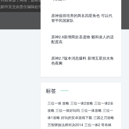
邮件至交由责任编辑处理。kens24dft@hotmail.com
原神值得培养的两名四星角色 可以代
替平民国家队
原神2.6新增两款圣遗物 魈和凌人的适
配度高
原神2.7版本消息爆料 新增五星挂水角
色夜阑
标签
三位一体 攻略
三位一体2攻略
三位一体2全
攻略
三位一体好玩吗
三位一体攻略
三位一
体1攻略
好玩的安卓游戏下载
三国之刃攻略
万智牌旅法师对决2014
三位一体2 哥布林