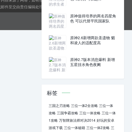
邮件至交由责任编辑处理。kens24dft@hotmail.com
原神值得培养的两名四星角
色 可以代替平民国家队
原神2.6新增两款圣遗物 魈
和凌人的适配度高
原神2.7版本消息爆料 新增
五星挂水角色夜阑
标签
三国之刃攻略
三位一体2全攻略
三位一体
攻略
三国争霸攻略
三位一体攻略
三位一体
1攻略
万智牌旅法师对决2014
好玩的安卓
游戏下载
三位一体秘籍
三位一体2攻略
三