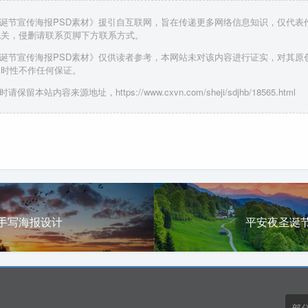
圣诞节宣传海报PSD素材》援引自互联网，旨在传递更多网络信息知识，仅代表
无关，侵删请联系页脚下方联系方式。
圣诞节宣传海报PSD素材》仅供读者参考，本网站未对该内容进行证实，对其原
及时性不作任何保证。
保留本站内容来源地址，https://www.cxvn.com/sheji/sdjhb/18565.html
手写海报设计
平安夜圣诞
部