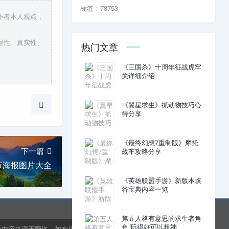
标签：78753
作者本人观点，
创性、真实性、
热门文章
《三国杀》十周年征战虎牢
关详细介绍
《翼星求生》抓动物技巧心
得分享
《最终幻想7重制版》摩托
下一篇
战车攻略分享
节海报图片大全
《英雄联盟手游》新版本峡
谷宝典内容一览
第五人格有意思的求生者角
色 玩得好可以超神
分内容来源于网络，如有侵权或内容纠错请联系网站在线客