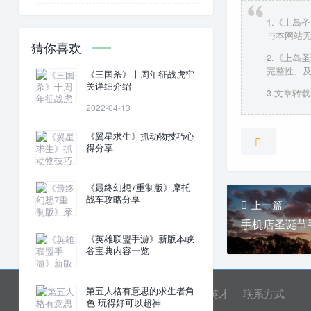
1.《上岛
与本网站
猜你喜欢
2.《上岛
完整性、
《三国杀》十周年征战虎牢
关详细介绍
3.文章转载时请
2022-04-13
《翼星求生》抓动物技巧心
得分享
《最终幻想7重制版》摩托
战车攻略分享
上一篇
手机店圣诞节
《英雄联盟手游》新版本峡
谷宝典内容一览
第五人格有意思的求生者角
网站首页
关于我们
诚聘英才
联系方式
色 玩得好可以超神