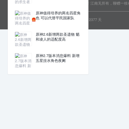
Copyright © 2022 乐分享 版权所有
江南无所有，聊赠一枝
原神值得培养的两名四星角
色 可以代替平民国家队
粤ICP备19081718号
安全运行
2377
天
原神2.6新增两款圣遗物 魈
和凌人的适配度高
原神2.7版本消息爆料 新增
五星挂水角色夜阑