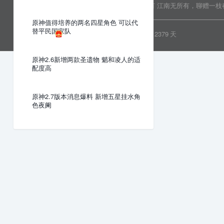
Copyright © 2022 乐分享 版权所有
江南无所有，聊赠一枝
原神值得培养的两名四星角色 可以代
替平民国家队
粤ICP备19081718号
安全运行
2379
天
原神2.6新增两款圣遗物 魈和凌人的适
配度高
原神2.7版本消息爆料 新增五星挂水角
色夜阑