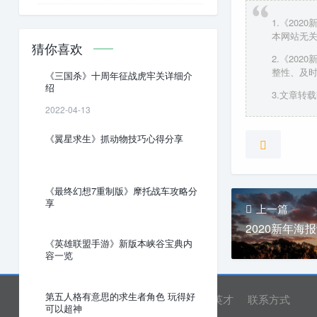
1.《20
本网站无
猜你喜欢
2.《20
整性、及
《三国杀》十周年征战虎牢关详细介
绍
3.文章转载时
2022-04-13
《翼星求生》抓动物技巧心得分享
《最终幻想7重制版》摩托战车攻略分
享
上一篇
2020新年海
《英雄联盟手游》新版本峡谷宝典内
容一览
第五人格有意思的求生者角色 玩得好
网站首页
关于我们
诚聘英才
联系方式
可以超神