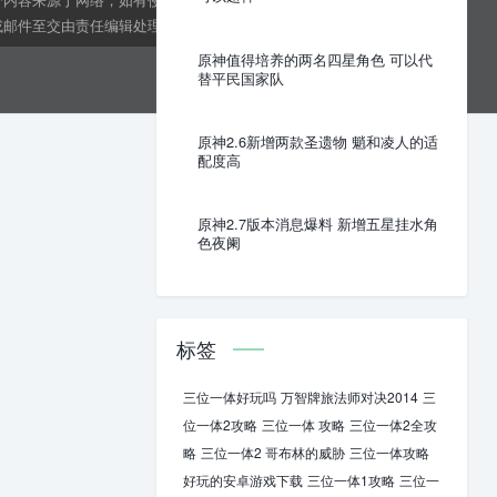
邮件至交由责任编辑处理。kens24dft@hotmail.com
原神值得培养的两名四星角色 可以代
替平民国家队
原神2.6新增两款圣遗物 魈和凌人的适
配度高
原神2.7版本消息爆料 新增五星挂水角
色夜阑
标签
三位一体好玩吗
万智牌旅法师对决2014
三
位一体2攻略
三位一体 攻略
三位一体2全攻
略
三位一体2 哥布林的威胁
三位一体攻略
好玩的安卓游戏下载
三位一体1攻略
三位一