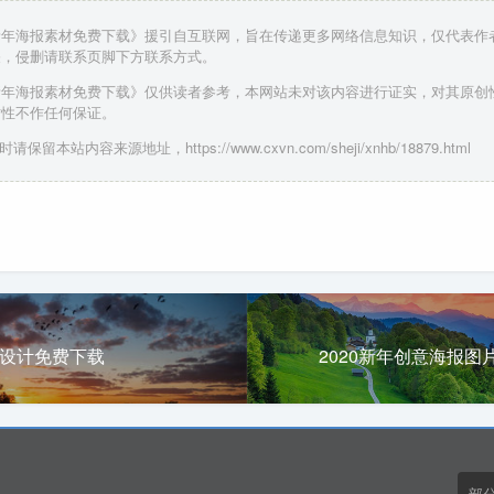
20新年海报素材免费下载》援引自互联网，旨在传递更多网络信息知识，仅代表
关，侵删请联系页脚下方联系方式。
20新年海报素材免费下载》仅供读者参考，本网站未对该内容进行证实，对其原
时性不作任何保证。
请保留本站内容来源地址，https://www.cxvn.com/sheji/xnhb/18879.html
报设计免费下载
2020新年创意海报图
部