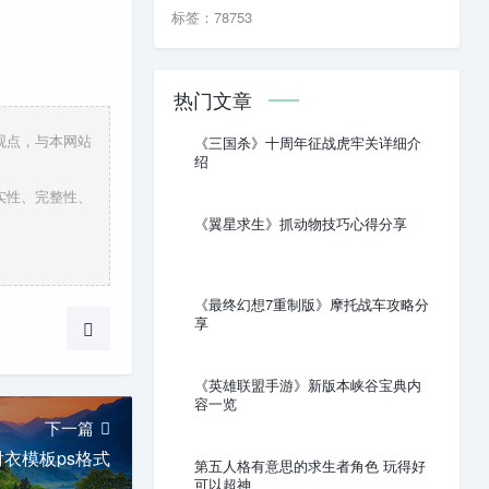
标签：78753
热门文章
观点，与本网站
《三国杀》十周年征战虎牢关详细介
绍
实性、完整性、
《翼星求生》抓动物技巧心得分享
《最终幻想7重制版》摩托战车攻略分
享
《英雄联盟手游》新版本峡谷宝典内
容一览
下一篇
衣模板ps格式
第五人格有意思的求生者角色 玩得好
可以超神