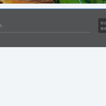
部
春。
服或