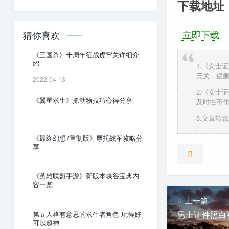
下载地址
立即下载
猜你喜欢
《三国杀》十周年征战虎牢关详细介
绍
1.《女士
无关，侵
2022-04-13
2.《女士
《翼星求生》抓动物技巧心得分享
及时性不
3.文章转载时
《最终幻想7重制版》摩托战车攻略分
享
《英雄联盟手游》新版本峡谷宝典内
容一览
上一篇
男士证件照白
第五人格有意思的求生者角色 玩得好
可以超神