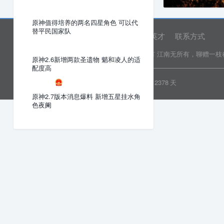
原神值得培养的两名四星角色 可以代
替平民国家队
网站首页
关于我们
诚聘英才
联系方式
Copyright © 2022 乐分享 版权所有
江南无所有，聊赠一枝
原神2.6新增两款圣遗物 魈和凌人的适
配度高
粤ICP备19081718号
安全运行
2378
天
原神2.7版本消息爆料 新增五星挂水角
色夜阑