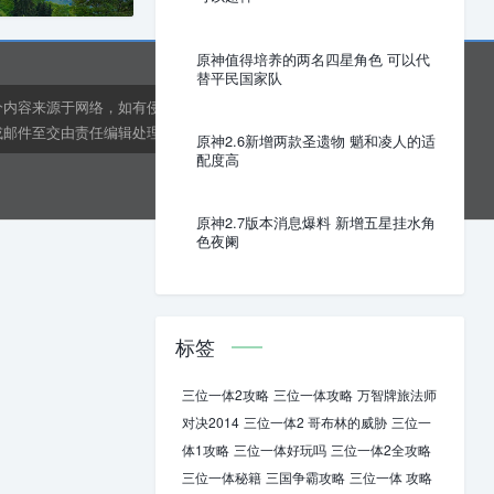
原神值得培养的两名四星角色 可以代
替平民国家队
分内容来源于网络，如有侵权或内容纠错请联系网站在线客
邮件至交由责任编辑处理。kens24dft@hotmail.com
原神2.6新增两款圣遗物 魈和凌人的适
配度高
原神2.7版本消息爆料 新增五星挂水角
色夜阑
标签
三位一体2攻略
三位一体攻略
万智牌旅法师
对决2014
三位一体2 哥布林的威胁
三位一
体1攻略
三位一体好玩吗
三位一体2全攻略
三位一体秘籍
三国争霸攻略
三位一体 攻略