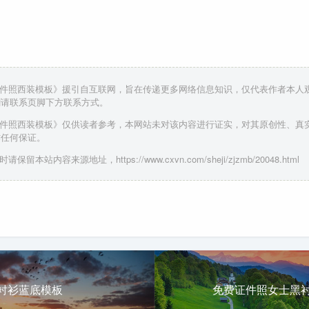
证件照西装模板》援引自互联网，旨在传递更多网络信息知识，仅代表作者本人
删请联系页脚下方联系方式。
证件照西装模板》仅供读者参考，本网站未对该内容进行证实，对其原创性、真
作任何保证。
请保留本站内容来源地址，https://www.cxvn.com/sheji/zjzmb/20048.html
衬衫蓝底模板
免费证件照女士黑衬