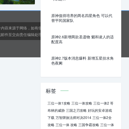
原神值得培养的两名四星角色 可以代
替平民国家队
分内容来源于网络，如有侵权或内容纠错请联系网站在线客
邮件至交由责任编辑处理。kens24dft@hotmail.com
原神2.6新增两款圣遗物 魈和凌人的适
配度高
原神2.7版本消息爆料 新增五星挂水角
色夜阑
标签
三位一体1攻略
三位一体攻略
三位一体2 哥
布林的威胁
三国之刃攻略
好玩的安卓游戏
下载
万智牌旅法师对决2014
三位一体2全
攻略
三位一体 攻略
三国争霸攻略
三位一体