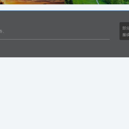
部
春。
服或