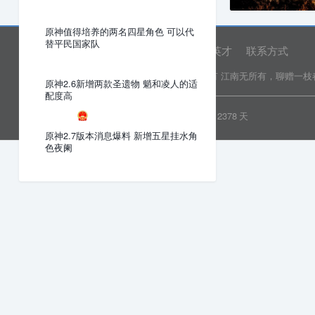
原神值得培养的两名四星角色 可以代
替平民国家队
网站首页
关于我们
诚聘英才
联系方式
Copyright © 2022 乐分享 版权所有
江南无所有，聊赠一枝
原神2.6新增两款圣遗物 魈和凌人的适
配度高
粤ICP备19081718号
安全运行
2378
天
原神2.7版本消息爆料 新增五星挂水角
色夜阑