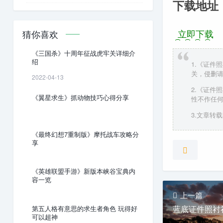
下载地址
立即下载
猜你喜欢
《三国杀》十周年征战虎牢关详细介
绍
1.《证件
关，侵删
2022-04-13
2.《证件
《翼星求生》抓动物技巧心得分享
性不作任
3.文章转载时
《最终幻想7重制版》摩托战车攻略分
享
《英雄联盟手游》新版本峡谷宝典内
容一览
上一篇
蓝底证件照衬
第五人格有意思的求生者角色 玩得好
可以超神