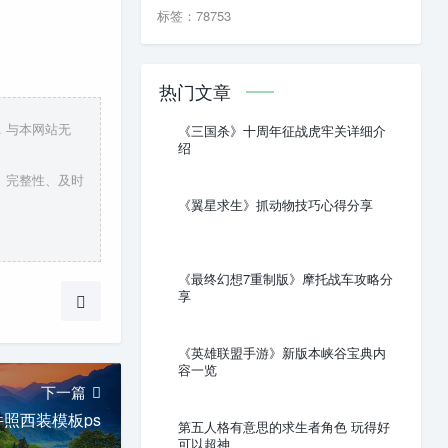
标签：78753
热门文章
，与本网站无
《三国杀》十周年征战虎牢关详细介
绍
、完整性、及时
《翼星求生》抓动物技巧心得分享
《最终幻想7重制版》摩托战车攻略分
享
《英雄联盟手游》新版本峡谷宝典内
容一览
下一篇
照西装模板ps
第五人格有意思的求生者角色 玩得好
可以超神