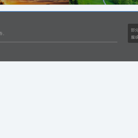
部
春。
服或