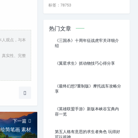
标签：78753
热门文章
本人观点，与本
《三国杀》十周年征战虎牢关详细介
绍
、真实性、完整
《翼星求生》抓动物技巧心得分享
《最终幻想7重制版》摩托战车攻略分
享
《英雄联盟手游》新版本峡谷宝典内
容一览
下一篇
绘简笔画 素材
第五人格有意思的求生者角色 玩得好
可以超神