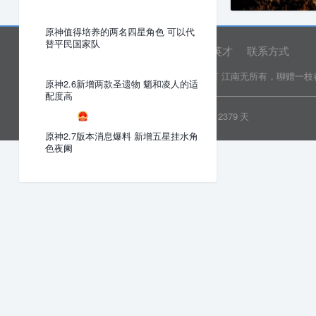
原神值得培养的两名四星角色 可以代
替平民国家队
网站首页
关于我们
诚聘英才
联系方式
Copyright © 2022 乐分享 版权所有
江南无所有，聊赠一枝
原神2.6新增两款圣遗物 魈和凌人的适
配度高
粤ICP备19081718号
安全运行
2379
天
原神2.7版本消息爆料 新增五星挂水角
色夜阑