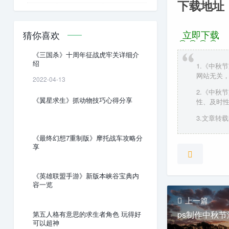
下载地址
立即下载
猜你喜欢
《三国杀》十周年征战虎牢关详细介
绍
1.《中秋
网站无关
2022-04-13
2.《中秋
《翼星求生》抓动物技巧心得分享
性、及时
3.文章转载时请
《最终幻想7重制版》摩托战车攻略分
享
《英雄联盟手游》新版本峡谷宝典内
容一览
上一篇
ps制作中秋
第五人格有意思的求生者角色 玩得好
可以超神