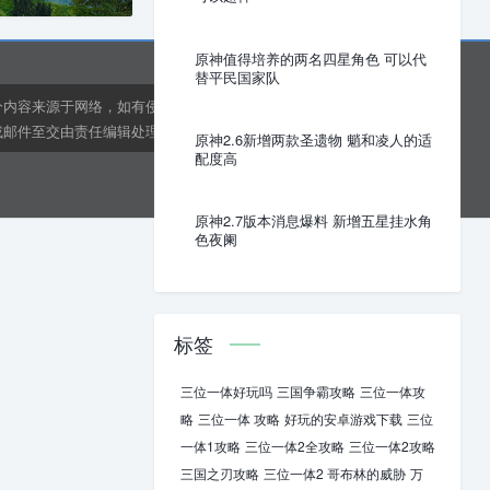
原神值得培养的两名四星角色 可以代
替平民国家队
分内容来源于网络，如有侵权或内容纠错请联系网站在线客
邮件至交由责任编辑处理。kens24dft@hotmail.com
原神2.6新增两款圣遗物 魈和凌人的适
配度高
原神2.7版本消息爆料 新增五星挂水角
色夜阑
标签
三位一体好玩吗
三国争霸攻略
三位一体攻
略
三位一体 攻略
好玩的安卓游戏下载
三位
一体1攻略
三位一体2全攻略
三位一体2攻略
三国之刃攻略
三位一体2 哥布林的威胁
万