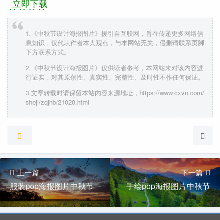
立即下载
1.《中秋节设计海报图片》援引自互联网，旨在传递更多网络信
息知识，仅代表作者本人观点，与本网站无关，侵删请联系页脚
下方联系方式。
2.《中秋节设计海报图片》仅供读者参考，本网站未对该内容进
行证实，对其原创性、真实性、完整性、及时性不作任何保证。
3.文章转载时请保留本站内容来源地址，https://www.cxvn.com/
sheji/zqjhb/21020.html
上一篇
下一篇
服装pop海报图片中秋节
手绘pop海报图片中秋节