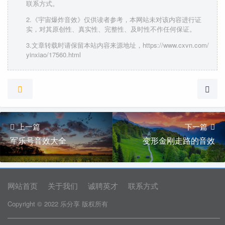
联系方式。
2.《宇宙爆炸音效》仅供读者参考，本网站未对该内容进行证
实，对其原创性、真实性、完整性、及时性不作任何保证。
3.文章转载时请保留本站内容来源地址，https://www.cxvn.com/
yinxiao/17560.html
上一篇
下一篇
军乐号音效大全
变形金刚走路的音效
网站首页
关于我们
诚聘英才
联系方式
Copyright © 2022 乐分享 版权所有