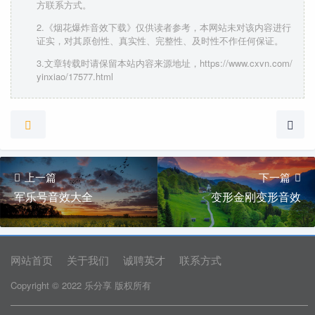
方联系方式。
2.《烟花爆炸音效下载》仅供读者参考，本网站未对该内容进行
证实，对其原创性、真实性、完整性、及时性不作任何保证。
3.文章转载时请保留本站内容来源地址，https://www.cxvn.com/
yinxiao/17577.html
上一篇
下一篇
军乐号音效大全
变形金刚变形音效
网站首页
关于我们
诚聘英才
联系方式
Copyright © 2022 乐分享 版权所有