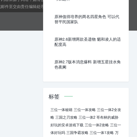
邮件至交由责任编辑处理。kens24dft@hotmail.com
原神值得培养的两名四星角色 可以代
替平民国家队
原神2.6新增两款圣遗物 魈和凌人的适
配度高
原神2.7版本消息爆料 新增五星挂水角
色夜阑
标签
三位一体秘籍
三位一体攻略
三位一体2全攻
略
三国之刃攻略
三位一体2 哥布林的威胁
好玩的安卓游戏下载
三位一体2攻略
三位一
体好玩吗
三国争霸攻略
三位一体1攻略
万