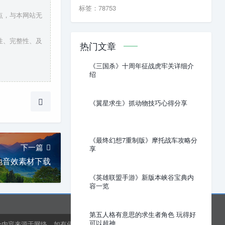
标签：78753
点，与本网站无
性、完整性、及
热门文章
《三国杀》十周年征战虎牢关详细介
绍
《翼星求生》抓动物技巧心得分享
《最终幻想7重制版》摩托战车攻略分
下一篇
享
地音效素材下载
《英雄联盟手游》新版本峡谷宝典内
容一览
第五人格有意思的求生者角色 玩得好
可以超神
分内容来源于网络，如有侵权或内容纠错请联系网站在线客