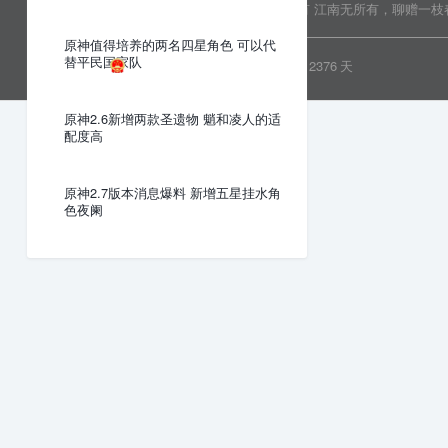
Copyright © 2022 乐分享 版权所有
江南无所有，聊赠一枝
原神值得培养的两名四星角色 可以代
替平民国家队
粤ICP备19081718号
安全运行
2376
天
原神2.6新增两款圣遗物 魈和凌人的适
配度高
原神2.7版本消息爆料 新增五星挂水角
色夜阑