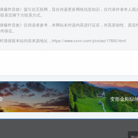
分身爆炸音效》援引自互联网，旨在传递更多网络信息知识，仅代表作者本人观
请联系页脚下方联系方式。
分身爆炸音效》仅供读者参考，本网站未对该内容进行证实，对其原创性、真实
任何保证。
请保留本站内容来源地址，https://www.cxvn.com/yinxiao/17650.html
全
变形金刚钻
部