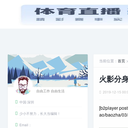
首页
PPT模板
娱乐八卦
当前位置：
首页
火影分
自由工作 自由生活
2019-12-15 00:
中国·深圳
[b2player post
少小不努力，长大当编辑！
ao/baozha/03/
Email：