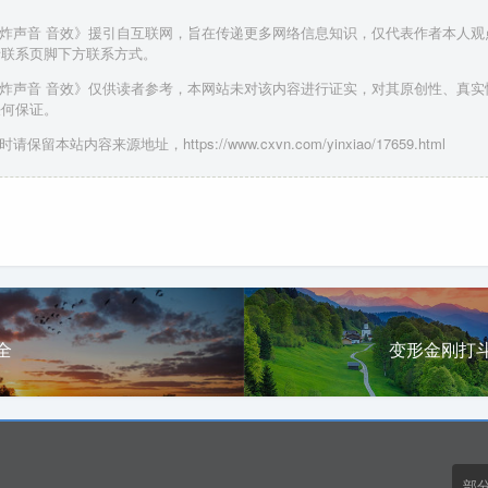
爆炸声音 音效》援引自互联网，旨在传递更多网络信息知识，仅代表作者本人
请联系页脚下方联系方式。
爆炸声音 音效》仅供读者参考，本网站未对该内容进行证实，对其原创性、真
任何保证。
请保留本站内容来源地址，https://www.cxvn.com/yinxiao/17659.html
全
变形金刚打
部