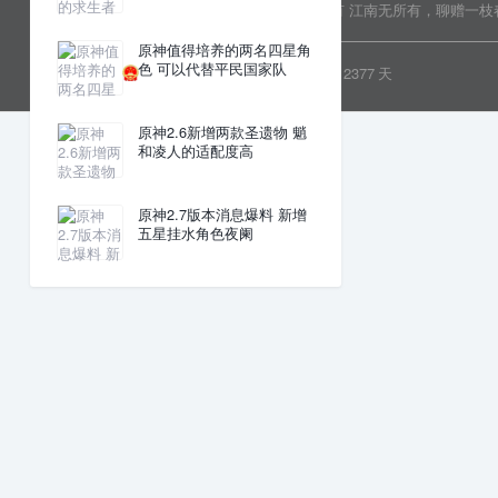
Copyright © 2022 乐分享 版权所有
江南无所有，聊赠一枝
原神值得培养的两名四星角
色 可以代替平民国家队
粤ICP备19081718号
安全运行
2377
天
原神2.6新增两款圣遗物 魈
和凌人的适配度高
原神2.7版本消息爆料 新增
五星挂水角色夜阑