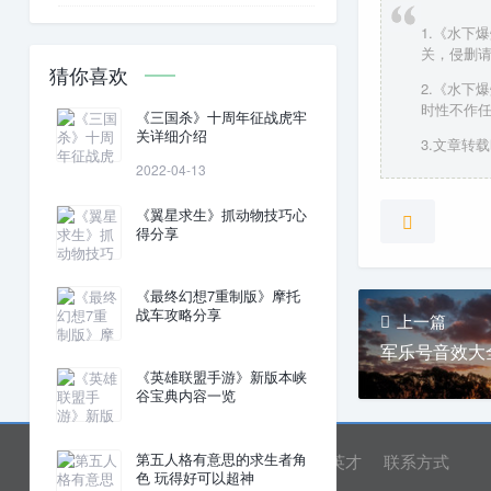
1.《水下
关，侵删
猜你喜欢
2.《水下
时性不作
《三国杀》十周年征战虎牢
关详细介绍
3.文章转载时
2022-04-13
《翼星求生》抓动物技巧心
得分享
《最终幻想7重制版》摩托
战车攻略分享
上一篇
军乐号音效大
《英雄联盟手游》新版本峡
谷宝典内容一览
第五人格有意思的求生者角
网站首页
关于我们
诚聘英才
联系方式
色 玩得好可以超神