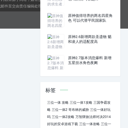
邮件至交由责任编辑处理。kens24dft@hotmail.com
原神值得培养的两名四星角
色 可以代替平民国家队
原神2.6新增两款圣遗物 魈
和凌人的适配度高
原神2.7版本消息爆料 新增
五星挂水角色夜阑
标签
三位一体 攻略
三位一体1攻略
三国争霸攻
略
三位一体2 哥布林的威胁
三位一体好玩
吗
三位一体2攻略
万智牌旅法师对决2014
好玩的安卓游戏下载
三位一体攻略
三位一