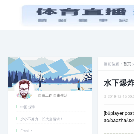
首页
PPT模板
娱乐八卦
当前位置：
首页
水下爆炸
自由工作 自由生活
2019-12-15 00:
中国·深圳
[b2player post
少小不努力，长大当编辑！
ao/baozha/03/
Email：