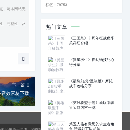
标签：78753
观点，与本网站无
实性、完整性、及
热门文章
《三国杀》十周年征战虎牢
关详细介绍
《翼星求生》抓动物技巧心
得分享
《最终幻想7重制版》摩托
下一篇
战车攻略分享
斗音效素材下载
《英雄联盟手游》新版本峡
谷宝典内容一览
第五人格有意思的求生者角
色 玩得好可以超神
分内容来源于网络，如有侵权或内容纠错请联系网站在线客