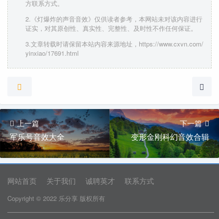
方联系方式。
2.《灯爆炸的声音音效》仅供读者参考，本网站未对该内容进行
证实，对其原创性、真实性、完整性、及时性不作任何保证。
3.文章转载时请保留本站内容来源地址，https://www.cxvn.com/
yinxiao/17691.html
上一篇
下一篇
军乐号音效大全
变形金刚科幻音效合辑
网站首页
关于我们
诚聘英才
联系方式
Copyright © 2022 乐分享 版权所有