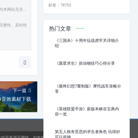
标签：78753
，与本网站无关，
、完整性、及时性
热门文章
《三国杀》十周年征战虎牢关详细介
绍
《翼星求生》抓动物技巧心得分享
《最终幻想7重制版》摩托战车攻略分
下一篇
享
身音效素材下载
《英雄联盟手游》新版本峡谷宝典内
容一览
第五人格有意思的求生者角色 玩得好
可以超神
分内容来源于网络，如有侵权或内容纠错请联系网站在线客