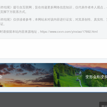
 爆炸结尾》援引自互联网，旨在传递更多网络信息知识，仅代表作者本人观点
系页脚下方联系方式。
 爆炸结尾》仅供读者参考，本网站未对该内容进行证实，对其原创性、真实性
保证。
请保留本站内容来源地址，https://www.cxvn.com/yinxiao/17692.html
全
变形金刚变
部