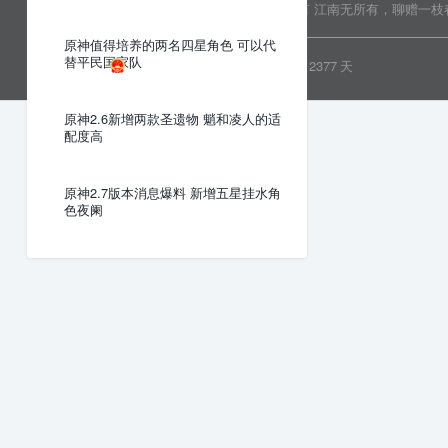
Copyright © 2022 乐分享 版权所有
江南无所有，聊赠一枝
原神值得培养的两名四星角色 可以代
替平民国家队
粤ICP备19081718号
安全运行
2377
天
原神2.6新增两款圣遗物 魈和凌人的适
配度高
原神2.7版本消息爆料 新增五星挂水角
色夜阑