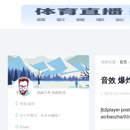
首页
PPT模板
娱乐八卦
当前位置：
首页
音效 爆
自由工作 自由生活
2019-12-15 00:
中国·深圳
[b2player post
少小不努力，长大当编辑！
ao/baozha/03/
Email：