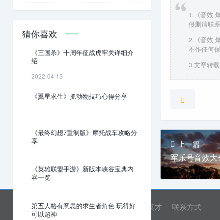
1.《音效
侵删请联
猜你喜欢
2.《音效
不作任何
《三国杀》十周年征战虎牢关详细介
绍
3.文章转载时
2022-04-13
《翼星求生》抓动物技巧心得分享
《最终幻想7重制版》摩托战车攻略分
享
上一篇
军乐号音效大
《英雄联盟手游》新版本峡谷宝典内
容一览
第五人格有意思的求生者角色 玩得好
网站首页
关于我们
诚聘英才
联系方式
可以超神