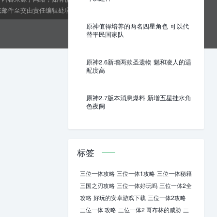
邮件至交由责任编辑处理。kens24dft@hotmail.com
原神值得培养的两名四星角色 可以代
替平民国家队
原神2.6新增两款圣遗物 魈和凌人的适
配度高
原神2.7版本消息爆料 新增五星挂水角
色夜阑
标签
三位一体攻略
三位一体1攻略
三位一体秘籍
三国之刃攻略
三位一体好玩吗
三位一体2全
攻略
好玩的安卓游戏下载
三位一体2攻略
三位一体 攻略
三位一体2 哥布林的威胁
三