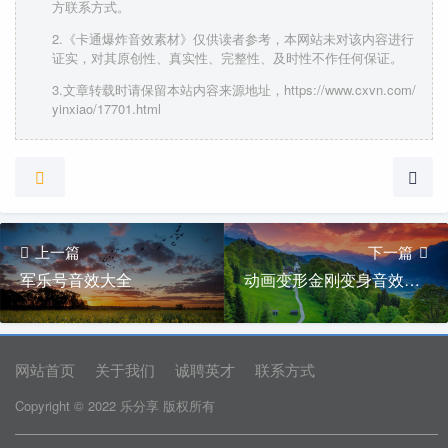
方联系方式。
2.《卡通爆炸音效素材》仅供读者参考，本网站未对该内容进行
证实，对其原创性、真实性、完整性、及时性不作任何保证。
3.文章转载时请保留本站内容来源地址，https://www.cxvn.com/
yinxiao/17701.html
上一篇
下一篇
军乐号音效大全
动画变形金刚变身音效素材下载
网站首页
关于我们
诚聘英才
联系方式
Copyright © 2022 乐分享 版权所有