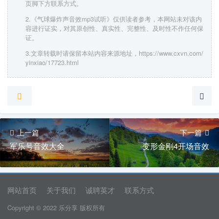
页脚下方联系方式。
2.《气球爆炸声音效mp3试听》仅供读者参考，本网站未对该内
容进行证实，对其原创性、真实性、完整性、及时性不作任何保
证。
3.文章转载时请保留本站内容来源地址，https://www.cxvn.com/
yinxiao/17723.html
上一篇
下一篇
军乐号音效大全
变形金刚4开场音效
网站首页
关于我们
诚聘英才
联系方式
Copyright © 2022 乐分享 版权所有