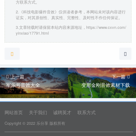
方联系方式。
2.《科技电影爆炸音效》仅供读者参考，本网站未对该内容进行
证实，对其原创性、真实性、完整性、及时性不作任何保证。
3.文章转载时请保留本站内容来源地址，https://www.cxvn.com/
yinxiao/17791.html
上一篇
下一篇
军乐号音效大全
变形金刚音效素材下载
网站首页
关于我们
诚聘英才
联系方式
Copyright © 2022 乐分享 版权所有