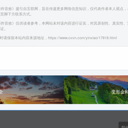
 爆炸音效》援引自互联网，旨在传递更多网络信息知识，仅代表作者本人观点
系页脚下方联系方式。
 爆炸音效》仅供读者参考，本网站未对该内容进行证实，对其原创性、真实性
保证。
请保留本站内容来源地址，https://www.cxvn.com/yinxiao/17818.html
全
变形金
部