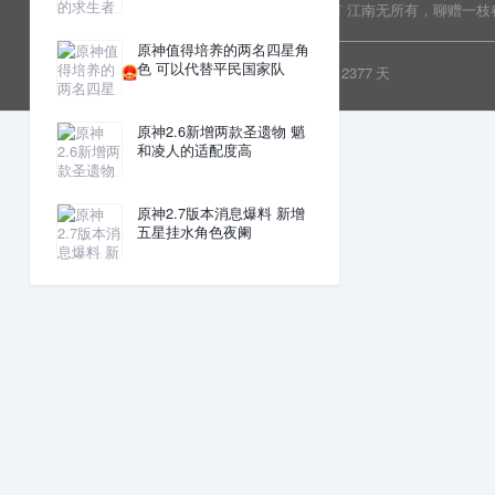
Copyright © 2022 乐分享 版权所有
江南无所有，聊赠一枝
原神值得培养的两名四星角
色 可以代替平民国家队
粤ICP备19081718号
安全运行
2377
天
原神2.6新增两款圣遗物 魈
和凌人的适配度高
原神2.7版本消息爆料 新增
五星挂水角色夜阑