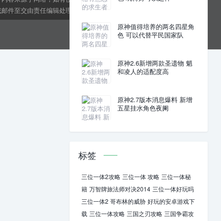
邮件至交由责任编辑处理。kens24dft@hotmail.com
原神值得培养的两名四星角
色 可以代替平民国家队
原神2.6新增两款圣遗物 魈
和凌人的适配度高
原神2.7版本消息爆料 新增
五星挂水角色夜阑
标签
三位一体2攻略
三位一体 攻略
三位一体秘
籍
万智牌旅法师对决2014
三位一体好玩吗
三位一体2 哥布林的威胁
好玩的安卓游戏下
载
三位一体攻略
三国之刃攻略
三国争霸攻