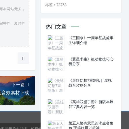
标签：78753
，与本网站无关，
、完整性、及时性
热门文章
《三国杀》十周年征战虎牢
关详细介绍
《翼星求生》抓动物技巧心
得分享
《最终幻想7重制版》摩托
下一篇
战车攻略分享
刚音效素材下载
《英雄联盟手游》新版本峡
谷宝典内容一览
第五人格有意思的求生者角
色 玩得好可以超神
分内容来源于网络，如有侵权或内容纠错请联系网站在线客