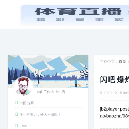
首页
PPT模板
娱乐八卦
当前位置：
首页
闪吧 爆
自由工作 自由生活
2019-12-15 00:
中国·深圳
[b2player post
少小不努力，长大当编辑！
ao/baozha/08/
Email：