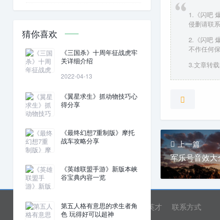
1.《闪吧
侵删请联
猜你喜欢
2.《闪吧
不作任何
《三国杀》十周年征战虎牢
关详细介绍
3.文章转载时
2022-04-13
《翼星求生》抓动物技巧心
得分享
《最终幻想7重制版》摩托
战车攻略分享
上一篇
军乐号音效大
《英雄联盟手游》新版本峡
谷宝典内容一览
第五人格有意思的求生者角
网站首页
关于我们
诚聘英才
联系方式
色 玩得好可以超神