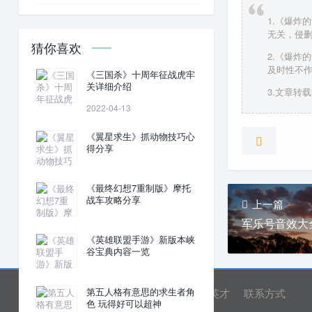
1.《爆炸
无关，侵
猜你喜欢
2.《爆炸
及时性不
《三国杀》十周年征战虎牢
关详细介绍
3.文章转载时
2022-04-13
《翼星求生》抓动物技巧心
得分享
《最终幻想7重制版》摩托
战车攻略分享
上一篇
军乐号音效大
《英雄联盟手游》新版本峡
谷宝典内容一览
第五人格有意思的求生者角
网站首页
关于我们
诚聘英才
联系方式
色 玩得好可以超神