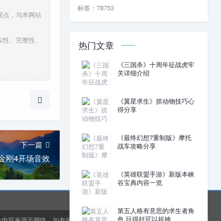
标签：78753
观点，与本网站
实性、完整性、
热门文章
《三国杀》十周年征战虎牢
关详细介绍
《翼星求生》抓动物技巧心
得分享
《最终幻想7重制版》摩托
下一篇
战车攻略分享
金刚4开场音效
《英雄联盟手游》新版本峡
谷宝典内容一览
第五人格有意思的求生者角
色 玩得好可以超神
分内容来源于网络，如有侵权或内容纠错请联系网站在线客