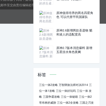
邮件至交由责任编辑处理。kens24dft@hotmail.com
原神值得培养的两名四星角
色 可以代替平民国家队
原神2.6新增两款圣遗物 魈
和凌人的适配度高
原神2.7版本消息爆料 新增
五星挂水角色夜阑
标签
三位一体2攻略
万智牌旅法师对决2014
三
位一体1攻略
三位一体好玩吗
三位一体 攻
略
三国争霸攻略
三位一体秘籍
三位一体2
哥布林的威胁
三位一体2全攻略
三国之刃攻