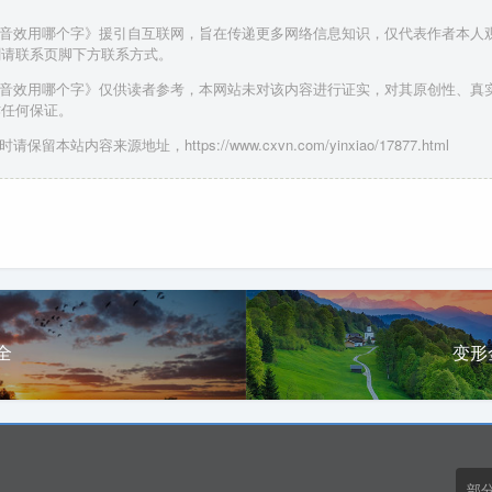
的音效用哪个字》援引自互联网，旨在传递更多网络信息知识，仅代表作者本人
删请联系页脚下方联系方式。
的音效用哪个字》仅供读者参考，本网站未对该内容进行证实，对其原创性、真
作任何保证。
请保留本站内容来源地址，https://www.cxvn.com/yinxiao/17877.html
全
变形
部