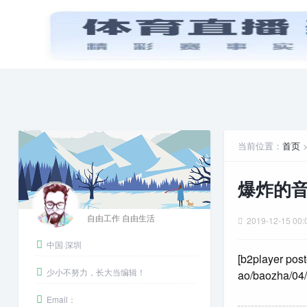
首页
PPT模板
娱乐八卦
当前位置：
首页
爆炸的
自由工作 自由生活
2019-12-15 00:
中国·深圳
[b2player post
少小不努力，长大当编辑！
ao/baozha/04
Email：