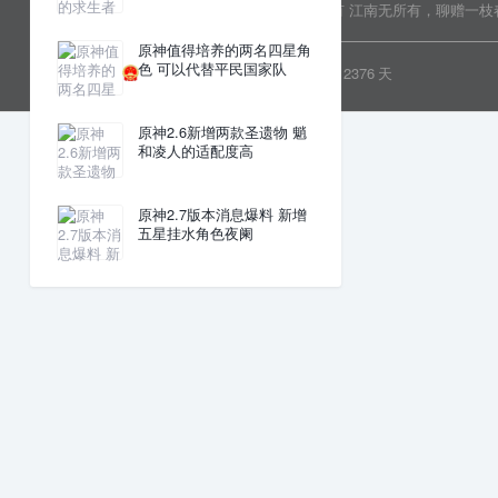
Copyright © 2022 乐分享 版权所有
江南无所有，聊赠一枝
原神值得培养的两名四星角
色 可以代替平民国家队
粤ICP备19081718号
安全运行
2376
天
原神2.6新增两款圣遗物 魈
和凌人的适配度高
原神2.7版本消息爆料 新增
五星挂水角色夜阑