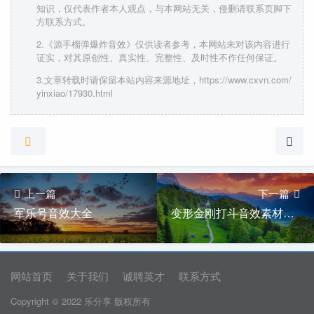
知识，仅代表作者本人观点，与本网站无关，侵删请联系页脚下
方联系方式。
2.《源手榴弹爆炸音效》仅供读者参考，本网站未对该内容进行
证实，对其原创性、真实性、完整性、及时性不作任何保证。
3.文章转载时请保留本站内容来源地址，https://www.cxvn.com/
yinxiao/17930.html
上一篇
下一篇
军乐号音效大全
变形金刚打斗音效素材下载
网站首页
关于我们
诚聘英才
联系方式
Copyright © 2022 乐分享 版权所有