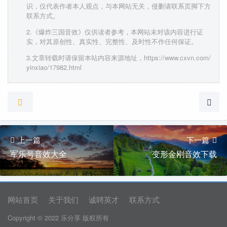
识，仅代表作者本人观点，与本网站无关，侵删请联系页脚下方
联系方式。
2.《爆炸三国音效》仅供读者参考，本网站未对该内容进行证
实，对其原创性、真实性、完整性、及时性不作任何保证。
3.文章转载时请保留本站内容来源地址，https://www.cxvn.com/
yinxiao/17982.html
上一篇
下一篇
军乐号音效大全
变形金刚音效下载
网站首页
关于我们
诚聘英才
联系方式
Copyright © 2022 乐分享 版权所有