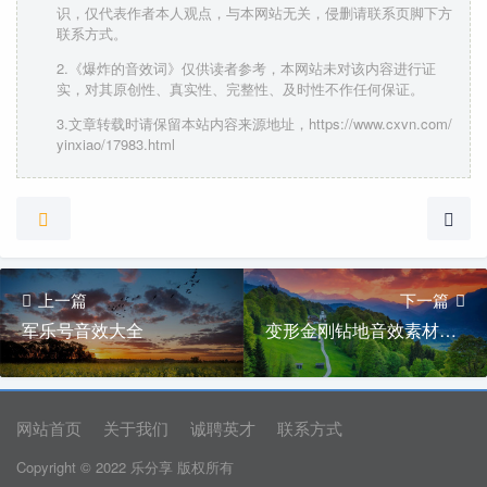
识，仅代表作者本人观点，与本网站无关，侵删请联系页脚下方
联系方式。
2.《爆炸的音效词》仅供读者参考，本网站未对该内容进行证
实，对其原创性、真实性、完整性、及时性不作任何保证。
3.文章转载时请保留本站内容来源地址，https://www.cxvn.com/
yinxiao/17983.html
上一篇
下一篇
军乐号音效大全
变形金刚钻地音效素材下载
网站首页
关于我们
诚聘英才
联系方式
Copyright © 2022 乐分享 版权所有